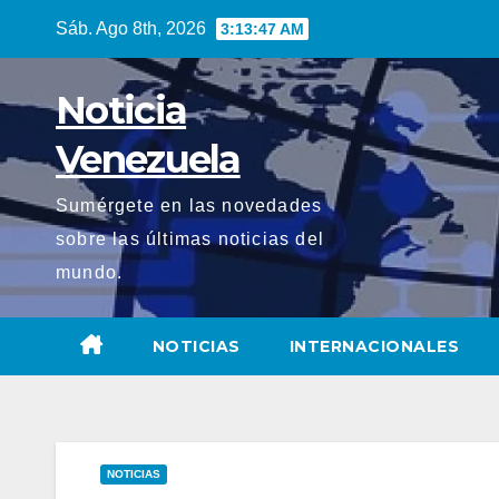
Saltar
Sáb. Ago 8th, 2026
3:13:48 AM
al
contenido
Noticia
Venezuela
Sumérgete en las novedades
sobre las últimas noticias del
mundo.
NOTICIAS
INTERNACIONALES
NOTICIAS