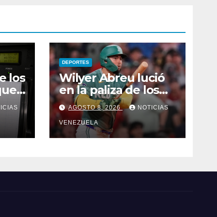
DEPORTES
e los
Wilyer Abreu lució
que
en la paliza de los
Medias Rojas sobre
ICIAS
AGOSTO 8, 2026
NOTICIAS
los Atléticos
VENEZUELA