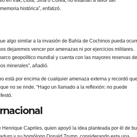
 en Irak, Libia, Siria o Corea, no estarían a favor del
emoria histórica”, enfatizó.
que algo similar a la invasión de Bahía de Cochinos pueda ocurr
s dejaremos vencer por amenazas ni por ejercicios militares.
marco geopolítico mundial y cuenta con las mayores reservas d
os minerales”, añadió.
no está por encima de cualquier amenaza externa y recordó qu
 que no se rinde. “Hago un llamado a la reflexión: no puede
festó.
ernacional
e Henrique Capriles, quien apoyó la idea planteada por él de b
s Maduro y su homólogo Donald Trump, considerando esta una