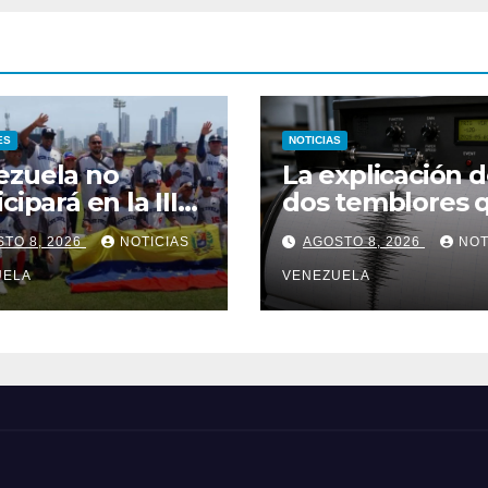
ES
NOTICIAS
ezuela no
La explicación d
cipará en la III
dos temblores 
e del Caribe Kids
ocurrieron en
TO 8, 2026
NOTICIAS
AGOSTO 8, 2026
NOT
rit 2026
Barquisimeto
UELA
VENEZUELA