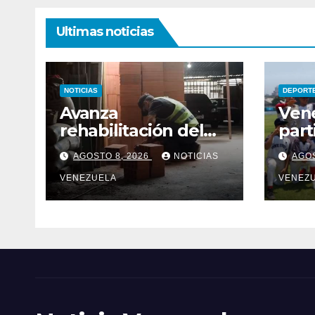
Ultimas noticias
NOTICIAS
DEPORT
Avanza
Ven
rehabilitación del
parti
edificio Rosabel en
Seri
AGOSTO 8, 2026
NOTICIAS
AGOS
la parroquia San
Naya
José de Caracas
VENEZUELA
VENEZ