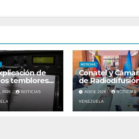
NOTICIAS
xplicación de
Conatel y Cámar
dos temblores
de Radiodifusió
ocurrieron en
articulan plan d
, 2026
NOTICIAS
AGO 8, 2026
NOTICIAS
uisimeto
atención a
ELA
estaciones tras
VENEZUELA
sismos