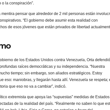
 o la conspiración”.
a mentira pensar que alrededor de 2 mil personas están involuc
onspirativos. “El gobierno debe asumir esta realidad con
chos de esos jóvenes que están privados de libertad actualmen
smo
 gobierno de los Estados Unidos contra Venezuela, Orta defendió
 profundas raíces democráticas y su independencia. “Nuestra
ucho tiempo; sin embargo, son aliados estratégicos. Estoy
 eso: maniobras, y llegarán hasta allí. Venezuela se respeta; 
oria que eso no va a cambiar”, indicó.
olítico extremista que apoya las “supuestas” medidas de Estados
ectadas de la realidad del país. “Realmente no saben lo que es