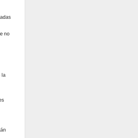
radas
te no
 la
es
tán