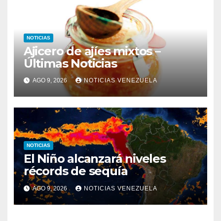
NOTICIAS
Ajicero de ajíes mixtos –
Últimas Noticias
AGO 9, 2026
NOTICIAS VENEZUELA
NOTICIAS
El Niño alcanzará niveles
récords de sequía
AGO 9, 2026
NOTICIAS VENEZUELA