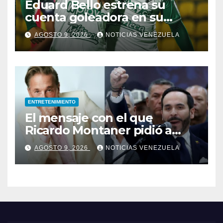
Eduard Bello estrena su
cuenta goleadora en su
debut con Deportivo Cali
AGOSTO 9, 2026
NOTICIAS VENEZUELA
ENTRETENIMIENTO
El mensaje con el que
Ricardo Montaner pidió a
Abelardo de la Espriella
AGOSTO 9, 2026
NOTICIAS VENEZUELA
ayudar a Venezuela