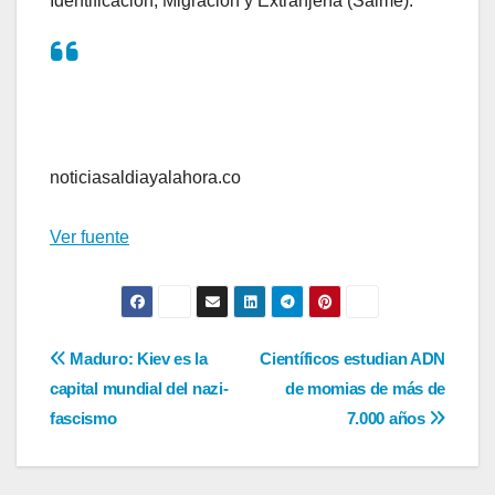
Identificación, Migración y Extranjería (Saime).
noticiasaldiayalahora.co
Ver fuente
Navegación
Maduro: Kiev es la
Científicos estudian ADN
capital mundial del nazi-
de momias de más de
de
fascismo
7.000 años
entradas