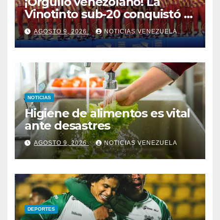
¡Orgullo venezolano! La
Vinotinto sub-20 conquistó el
oro en los Juegos
AGOSTO 9, 2026
NOTICIAS VENEZUELA
Centroamericanos y del
Caribe tras unos dramáticos
penales
NOTICIAS
Higiene de alimentos es vital
ante desastres
AGOSTO 9, 2026
NOTICIAS VENEZUELA
DEPORTES