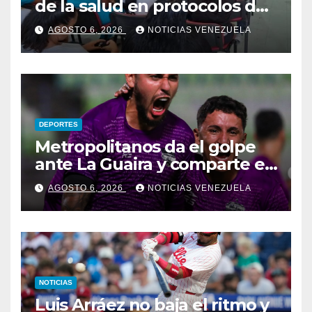
de la salud en protocolos de
vacunación para
AGOSTO 6, 2026
NOTICIAS VENEZUELA
campamentos
DEPORTES
Metropolitanos da el golpe
ante La Guaira y comparte el
liderato
AGOSTO 6, 2026
NOTICIAS VENEZUELA
NOTICIAS
Luis Arráez no baja el ritmo y