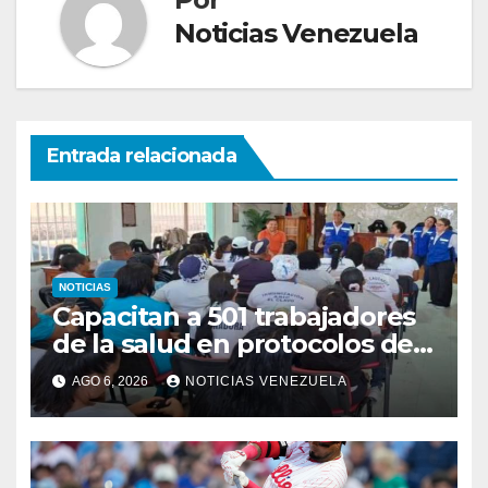
Noticias Venezuela
Entrada relacionada
NOTICIAS
Capacitan a 501 trabajadores
de la salud en protocolos de
vacunación para
AGO 6, 2026
NOTICIAS VENEZUELA
campamentos