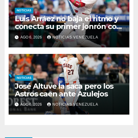
NOTICIAS
Luis Arráez no baja el ritmo y
conecta su primer jonrón con
los Filis
AGO 6, 2026
NOTICIAS VENEZUELA
NOTICIAS
José Altuve la saca pero los
Astros caen ante Azulejos
AGO 6, 2026
NOTICIAS VENEZUELA