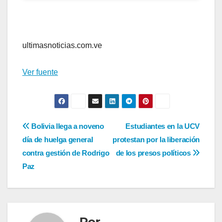
ultimasnoticias.com.ve
Ver fuente
Navegación
Bolivia llega a noveno
Estudiantes en la UCV
día de huelga general
protestan por la liberación
de
contra gestión de Rodrigo
de los presos políticos
entradas
Paz
Por