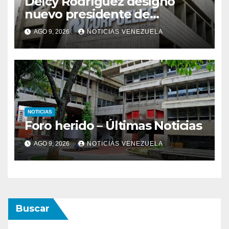
Delcy Rodríguez designó
nuevo presidente de
Corpoelec y viceministro
AGO 9, 2026
NOTICIAS VENEZUELA
eléctrico para ‘la
recuperación del servicio’
NOTICIAS
Foro herido – Últimas Noticias
AGO 9, 2026
NOTICIAS VENEZUELA
Buscar