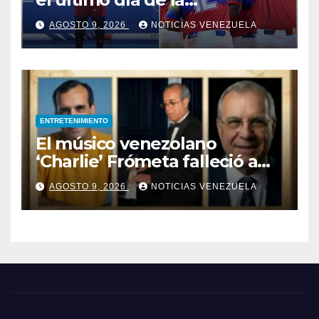
competencia y asegura el
AGOSTO 9, 2026
NOTICIAS VENEZUELA
cuarto lugar en el premiación
de los Juegos CAC 2026
ENTRETENIMIENTO
El músico venezolano
‘Charlie’ Frómeta falleció a
sus 82 años
AGOSTO 9, 2026
NOTICIAS VENEZUELA