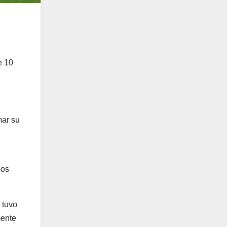
e 10
mar su
pos
 tuvo
mente