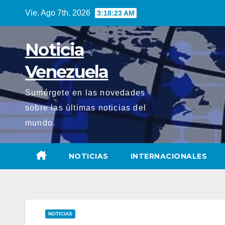
Saltar
Vie. Ago 7th, 2026
3:18:24 AM
al
contenido
Noticia
Venezuela
Sumérgete en las novedades
sobre las últimas noticias del
mundo.
NOTICIAS
INTERNACIONALES
NOTICIAS