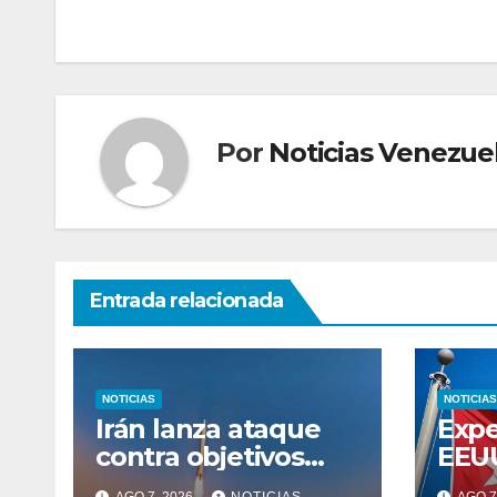
de
entradas
Por
Noticias Venezue
Entrada relacionada
NOTICIAS
NOTICIAS
Irán lanza ataque
Expe
contra objetivos
EEU
hostiles en el
fin 
AGO 7, 2026
NOTICIAS
AGO 7