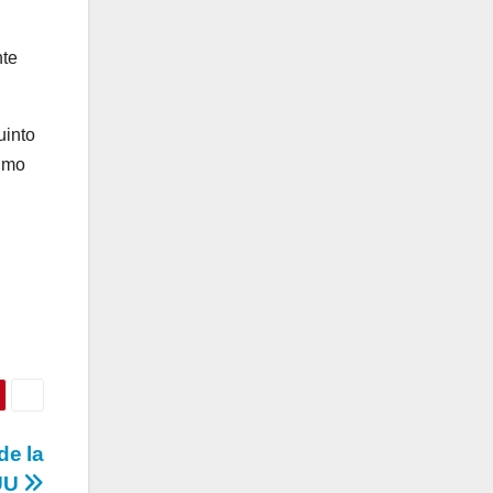
nte
uinto
timo
de la
EUU