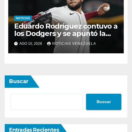
NOTICIAS
Eduardo Rodríguez contuvo a
los Dodgers y se apuntó la
victoria
AGO 10, 2026
NOTICIAS VENEZUELA
Buscar
Buscar
Entradas Recientes