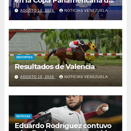
en la Copa Panamericana de
Voleibol U17
AGOSTO 10, 2026
NOTICIAS VENEZUELA
DEPORTES
Resultados de Valencia
AGOSTO 10, 2026
NOTICIAS VENEZUELA
NOTICIAS
Eduardo Rodríguez contuvo