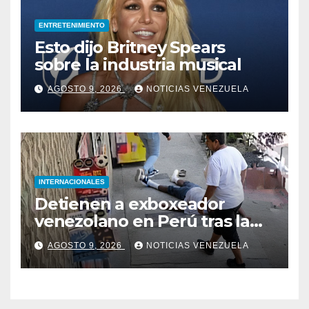
ENTRETENIMIENTO
Esto dijo Britney Spears
sobre la industria musical
AGOSTO 9, 2026
NOTICIAS VENEZUELA
INTERNACIONALES
Detienen a exboxeador
venezolano en Perú tras la
muerte de mototaxista
AGOSTO 9, 2026
NOTICIAS VENEZUELA
durante una riña