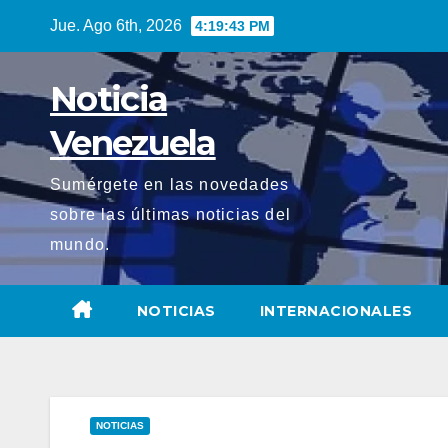
Saltar
Jue. Ago 6th, 2026
4:19:45 PM
al
contenido
Noticia
Venezuela
Sumérgete en las novedades
sobre las últimas noticias del
mundo.
NOTICIAS
INTERNACIONALES
NOTICIAS