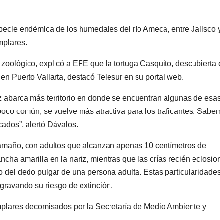
pecie endémica de los humedales del río Ameca, entre Jalisco 
mplares.
l zoológico, explicó a EFE que la tortuga Casquito, descubierta 
n Puerto Vallarta, destacó Telesur en su portal web.
z abarca más territorio en donde se encuentran algunas de esa
poco común, se vuelve más atractiva para los traficantes. Sabe
cados”, alertó Dávalos.
tamaño, con adultos que alcanzan apenas 10 centímetros de
cha amarilla en la nariz, mientras que las crías recién eclosi
o del dedo pulgar de una persona adulta. Estas particularidade
 agravando su riesgo de extinción.
mplares decomisados por la Secretaría de Medio Ambiente y