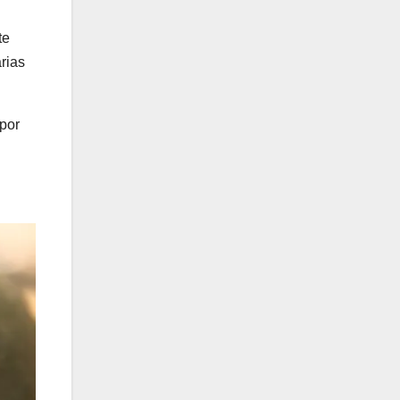
te
rias
 por