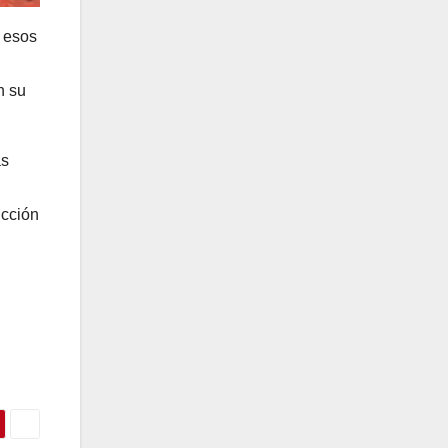
e esos
n su
as
ucción