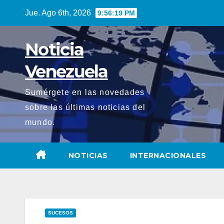
Saltar
Jue. Ago 6th, 2026
9:56:21 PM
al
contenido
Noticia
Venezuela
Sumérgete en las novedades
sobre las últimas noticias del
mundo.
NOTICIAS
INTERNACIONALES
SUCESOS