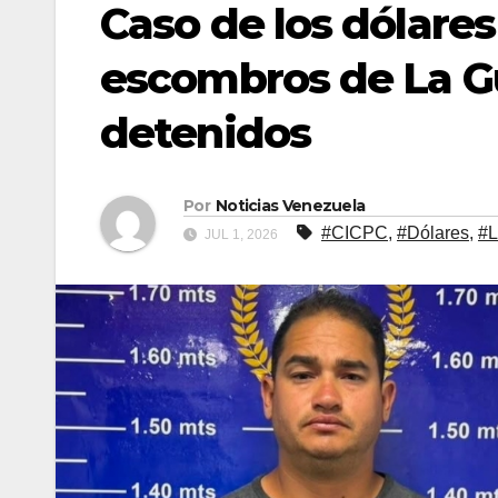
Caso de los dólares
escombros de La Gu
detenidos
Por
Noticias Venezuela
#CICPC
,
#Dólares
,
#L
JUL 1, 2026