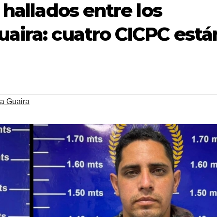
 hallados entre los
aira: cuatro CICPC está
a Guaira