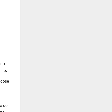
ado
nio.
ndose
le de