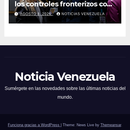
los controles fronterizos con
Italia tras el rechazo de Roma
AGOSTO 8, 2026
NOTICIAS VENEZUELA
a retirar las restricciones
Noticia Venezuela
Sumérgete en las novedades sobre las últimas noticias del
mundo.
Funciona gracias a WordPress
|
Theme: News Live by
Themeansar
.