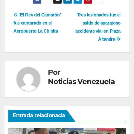
Navegación
‘El Rey del Camarón’
Tres lesionados fue el
fue capturado en el
saldo de aparatoso
de
Aeropuerto La Chinita
accidente vial en Plaza
entradas
Altamira
Por
Noticias Venezuela
Entrada relacionada