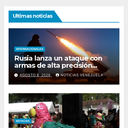
Ultimas noticias
INTERNACIONALES
Rusia lanza un ataque con
armas de alta precisión
contra la industria militar en
AGOSTO 8, 2026
NOTICIAS VENEZUELA
Kiev
NOTICIAS