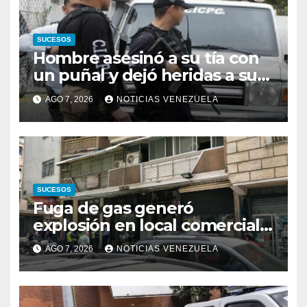
SUCESOS
Hombre asesinó a su tía con
un puñal y dejó heridas a su
prima y a otro familiar en
AGO 7, 2026
NOTICIAS VENEZUELA
Bolívar
SUCESOS
Fuga de gas generó
explosión en local comercial
de Chacao
AGO 7, 2026
NOTICIAS VENEZUELA