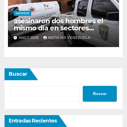
SUCESOS
asesinaron dos hombres el
mismo día en sectores
vecinos
AGO 7, 2026
NOTICIAS VENEZUELA
Buscar
Buscar
Entradas Recientes