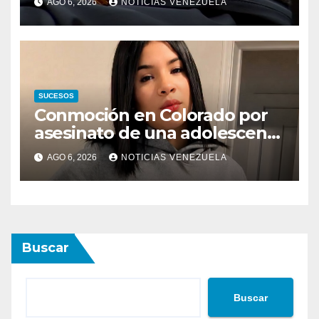
AGO 6, 2026
NOTICIAS VENEZUELA
SUCESOS
Conmoción en Colorado por
asesinato de una adolescente
venezolana en reunión con
AGO 6, 2026
NOTICIAS VENEZUELA
amigos
Buscar
Buscar