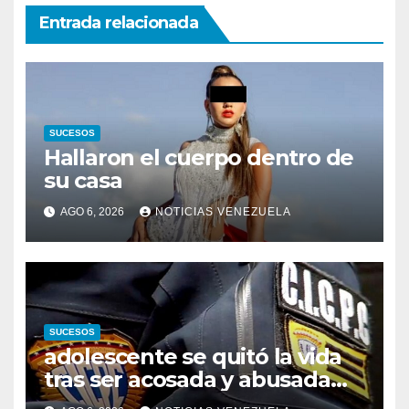
Entrada relacionada
SUCESOS
Hallaron el cuerpo dentro de
su casa
AGO 6, 2026
NOTICIAS VENEZUELA
SUCESOS
adolescente se quitó la vida
tras ser acosada y abusada
por la pareja de su abuela