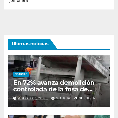
jonronera
Ultimas noticias
NOTICIAS
En 72% avanza demolición
controlada de la fosa de
ascensores en la Torre de
AGOSTO 7, 2026
NOTICIAS VENEZUELA
David