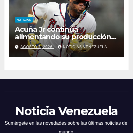
NOTICIAS
Acuña Jr continúa
alimentando su producción
jonronera
AGOSTO 7, 2026
NOTICIAS VENEZUELA
Noticia Venezuela
Sumérgete en las novedades sobre las últimas noticias del
mundo.