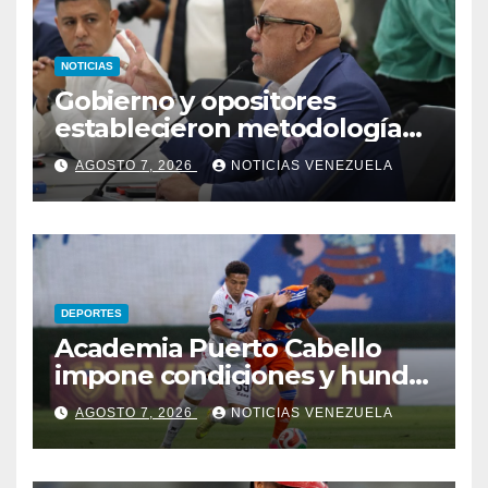
NOTICIAS
Gobierno y opositores
establecieron metodología
para el proceso de diálogo en
AGOSTO 7, 2026
NOTICIAS VENEZUELA
Venezuela
DEPORTES
Academia Puerto Cabello
impone condiciones y hunde
al Caracas FC
AGOSTO 7, 2026
NOTICIAS VENEZUELA