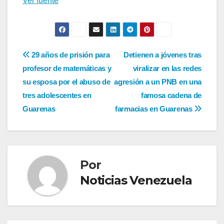
Ver fuente
Navegación
29 años de prisión para
Detienen a jóvenes tras
profesor de matemáticas y
viralizar en las redes
de
su esposa por el abuso de
agresión a un PNB en una
entradas
tres adolescentes en
famosa cadena de
Guarenas
farmacias en Guarenas
Por
Noticias Venezuela