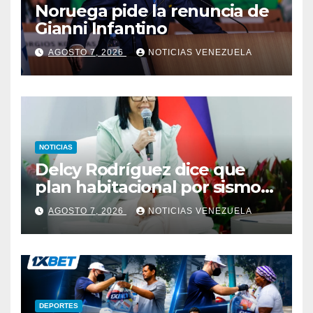
Noruega pide la renuncia de
Gianni Infantino
AGOSTO 7, 2026
NOTICIAS VENEZUELA
NOTICIAS
Delcy Rodríguez dice que
plan habitacional por sismos
ha beneficiado a unas 2.000
AGOSTO 7, 2026
NOTICIAS VENEZUELA
personas en una semana
DEPORTES