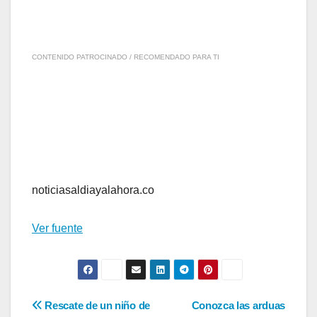
CONTENIDO PATROCINADO / RECOMENDADO PARA TI
noticiasaldiayalahora.co
Ver fuente
Navegación
Rescate de un niño de
Conozca las arduas