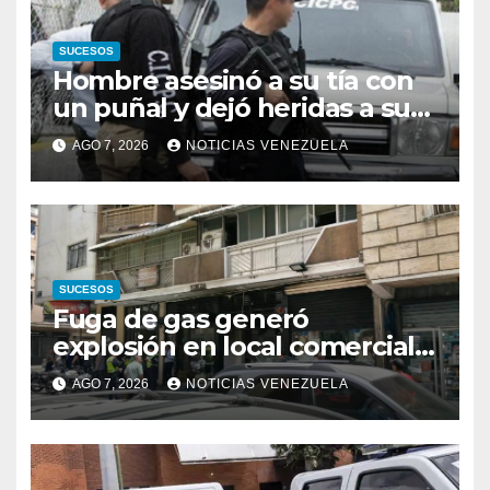
SUCESOS
Hombre asesinó a su tía con
un puñal y dejó heridas a su
prima y a otro familiar en
AGO 7, 2026
NOTICIAS VENEZUELA
Bolívar
SUCESOS
Fuga de gas generó
explosión en local comercial
de Chacao
AGO 7, 2026
NOTICIAS VENEZUELA