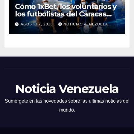
Cómo 1xBet, los voluntarios y
los futbolistas del Caracas
Fútbol Club juntaron fuerzas
AGOSTO 7, 2026
NOTICIAS VENEZUELA
para ayudar a las familias de
Venezuela
Noticia Venezuela
Sumérgete en las novedades sobre las últimas noticias del
mundo.