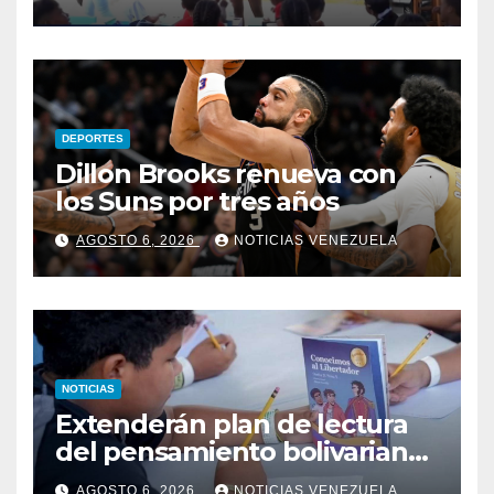
damnificados en La Guaira
DEPORTES
Dillon Brooks renueva con
los Suns por tres años
AGOSTO 6, 2026
NOTICIAS VENEZUELA
NOTICIAS
Extenderán plan de lectura
del pensamiento bolivariano
en las escuelas
AGOSTO 6, 2026
NOTICIAS VENEZUELA