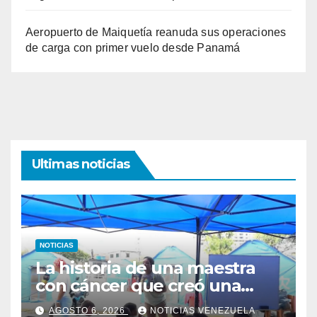
Aeropuerto de Maiquetía reanuda sus operaciones
de carga con primer vuelo desde Panamá
Ultimas noticias
NOTICIAS
La historia de una maestra
con cáncer que creó una
escuelita para niños
AGOSTO 6, 2026
NOTICIAS VENEZUELA