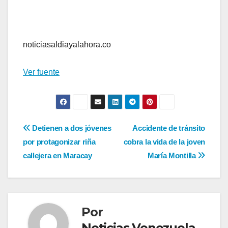
noticiasaldiayalahora.co
Ver fuente
Navegación
Detienen a dos jóvenes
Accidente de tránsito
por protagonizar riña
cobra la vida de la joven
de
callejera en Maracay
María Montilla
entradas
Por
Noticias Venezuela