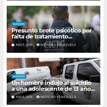
SUCESOS
Presunto brote psicótico por
falta de tratamiento
desencadenó tragedia
AGO 5, 2026
NOTICIAS VENEZUELA
familiar
SUCESOS
Un hombre indujo al suicidio
a una adolescente de 13 años
tras abusar de ella
AGO 5, 2026
NOTICIAS VENEZUELA