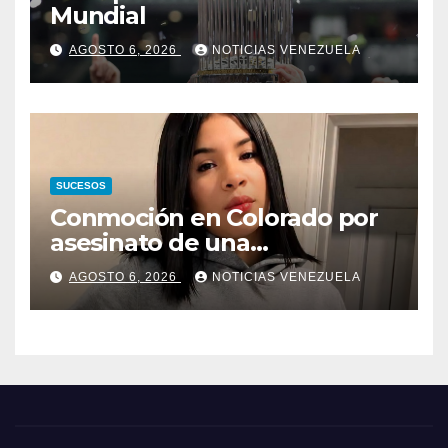
Mundial
AGOSTO 6, 2026
NOTICIAS VENEZUELA
SUCESOS
Conmoción en Colorado por
asesinato de una
adolescente venezolana en
AGOSTO 6, 2026
NOTICIAS VENEZUELA
reunión con amigos