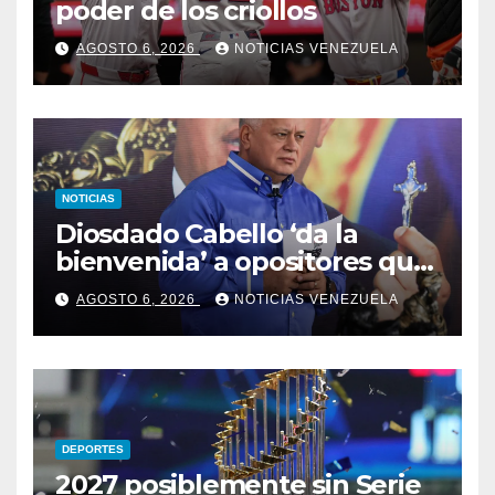
poder de los criollos
AGOSTO 6, 2026
NOTICIAS VENEZUELA
NOTICIAS
Diosdado Cabello ‘da la
bienvenida’ a opositores que
llegaron al país para diálogo
AGOSTO 6, 2026
NOTICIAS VENEZUELA
con el gobierno
DEPORTES
2027 posiblemente sin Serie