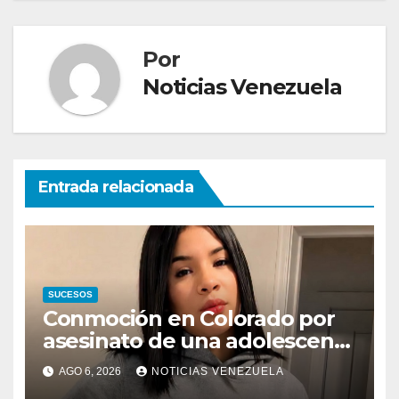
Por
Noticias Venezuela
Entrada relacionada
SUCESOS
Conmoción en Colorado por
asesinato de una adolescente
venezolana en reunión con
AGO 6, 2026
NOTICIAS VENEZUELA
amigos