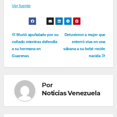
Ver fuente
Navegación
Murió apuñalado por su
Detuvieron a mujer que
cuñado mientras defendía
enterró viva en una
de
a su hermana en
sábana a su bebé recién
entradas
Guarenas
nacida
Por
Noticias Venezuela