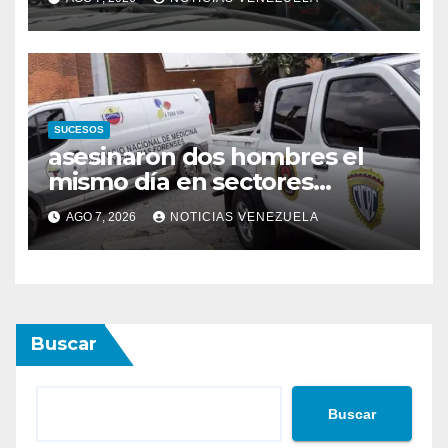
SUCESOS
asesinaron dos hombres el
mismo día en sectores
vecinos
AGO 7, 2026
NOTICIAS VENEZUELA
Buscar
Buscar