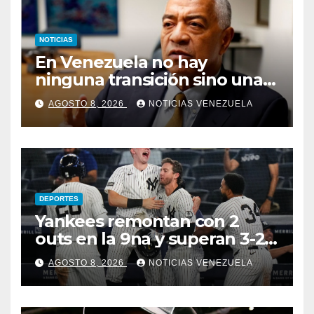
NOTICIAS
En Venezuela no hay
ninguna transición sino una
ocupación a la fuerza
AGOSTO 8, 2026
NOTICIAS VENEZUELA
DEPORTES
Yankees remontan con 2
outs en la 9na y superan 3-2 a
Bravos en 10 innings tras
AGOSTO 8, 2026
NOTICIAS VENEZUELA
larga lluvia