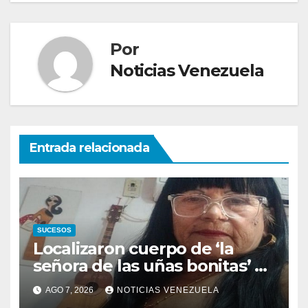
Por
Noticias Venezuela
Entrada relacionada
SUCESOS
Localizaron cuerpo de ‘la
señora de las uñas bonitas’ 42
días después de los
AGO 7, 2026
NOTICIAS VENEZUELA
terremotos en La Guaira