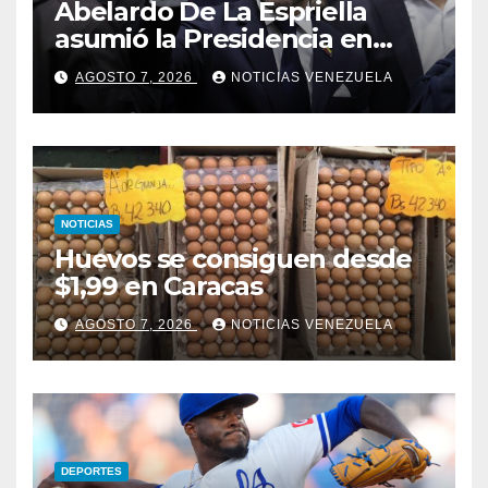
Abelardo De La Espriella
asumió la Presidencia en
medio de una polarización
AGOSTO 7, 2026
NOTICIAS VENEZUELA
NOTICIAS
Huevos se consiguen desde
$1,99 en Caracas
AGOSTO 7, 2026
NOTICIAS VENEZUELA
DEPORTES