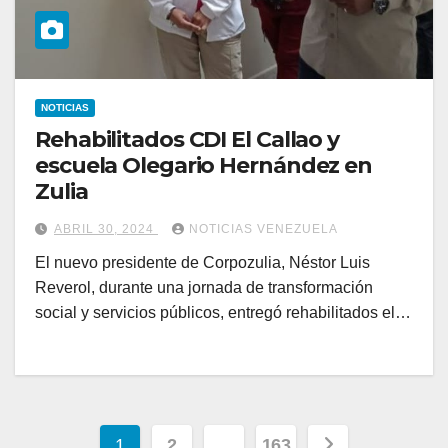
NOTICIAS
Rehabilitados CDI El Callao y
escuela Olegario Hernández en
Zulia
ABRIL 30, 2024
NOTICIAS VENEZUELA
El nuevo presidente de Corpozulia, Néstor Luis
Reverol, durante una jornada de transformación
social y servicios públicos, entregó rehabilitados el…
Paginación
1
2
…
163