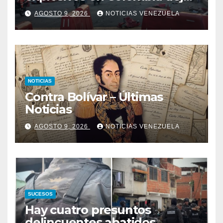
un policía muerto
AGOSTO 9, 2026
NOTICIAS VENEZUELA
NOTICIAS
Contra Bolívar – Últimas
Noticias
AGOSTO 9, 2026
NOTICIAS VENEZUELA
SUCESOS
Hay cuatro presuntos
delincuentes abatidos