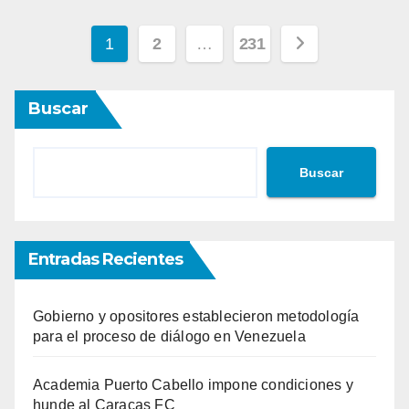
Paginación
1
2
…
231
de
Buscar
entradas
Buscar
Entradas Recientes
Gobierno y opositores establecieron metodología
para el proceso de diálogo en Venezuela
Academia Puerto Cabello impone condiciones y
hunde al Caracas FC