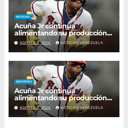
NOTICIAS
Acuña Jr continúa
alimentando su producción
jonronera
AGOSTO 7, 2026
NOTICIAS VENEZUELA
DEPORTES
Acuña Jr continúa
alimentando su producción
jonronera
AGOSTO 7, 2026
NOTICIAS VENEZUELA