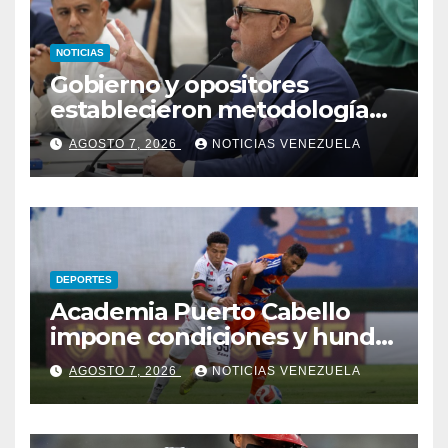
NOTICIAS
Gobierno y opositores
establecieron metodología
para el proceso de diálogo en
AGOSTO 7, 2026
NOTICIAS VENEZUELA
Venezuela
DEPORTES
Academia Puerto Cabello
impone condiciones y hunde
al Caracas FC
AGOSTO 7, 2026
NOTICIAS VENEZUELA