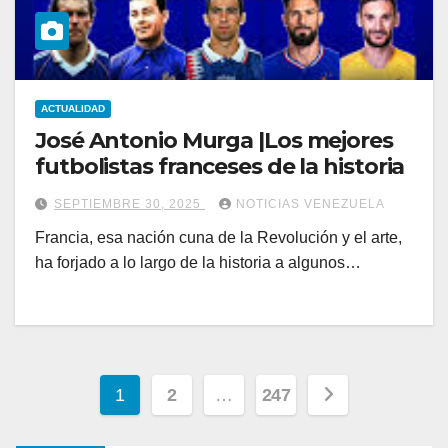
ACTUALIDAD
José Antonio Murga |Los mejores
futbolistas franceses de la historia
SEPTIEMBRE 30, 2025
NOTICIAS VENEZUELA
Francia, esa nación cuna de la Revolución y el arte,
ha forjado a lo largo de la historia a algunos…
Paginación
1
2
…
247
de