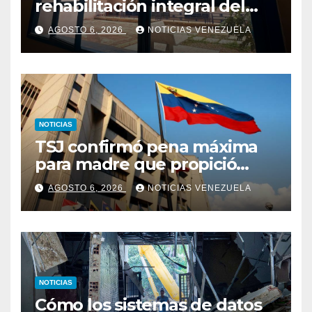
rehabilitación integral del
Hospital El Algodonal en
AGOSTO 6, 2026
NOTICIAS VENEZUELA
Caracas
NOTICIAS
TSJ confirmó pena máxima
para madre que propició
abuso y asesinato de su hijo
AGOSTO 6, 2026
NOTICIAS VENEZUELA
NOTICIAS
Cómo los sistemas de datos