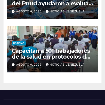
del Pnud ayudaron a evaluar
el sismo y tomar decisiones
AGOSTO 6, 2026
NOTICIAS VENEZUELA
NOTICIAS
Capacitan a 501 trabajadores
de la salud en protocolos de
vacunación para
AGOSTO 6, 2026
NOTICIAS VENEZUELA
campamentos