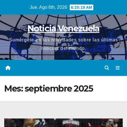
Saltar
Jue. Ago 6th, 2026
6:25:20 AM
al
contenido
Noticia Venezuela
Sumérgete en las novedades sobre las últimas
noticias del mundo.
Mes:
septiembre 2025