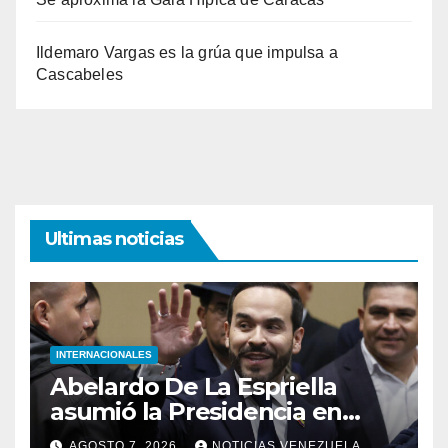
Ildemaro Vargas es la grúa que impulsa a
Cascabeles
Ultimas noticias
INTERNACIONALES
Abelardo De La Espriella
asumió la Presidencia en
medio de una polarización
AGOSTO 7, 2026
NOTICIAS VENEZUELA