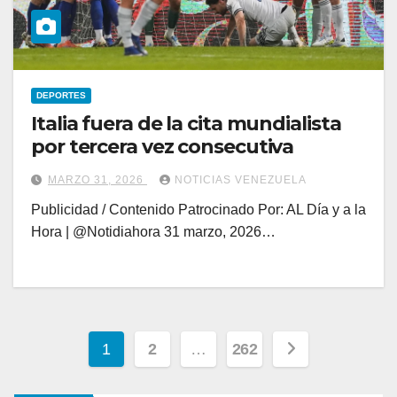
DEPORTES
Italia fuera de la cita mundialista
por tercera vez consecutiva
MARZO 31, 2026
NOTICIAS VENEZUELA
Publicidad / Contenido Patrocinado Por: AL Día y a la
Hora | @Notidiahora 31 marzo, 2026…
Paginación
1
2
…
262
de