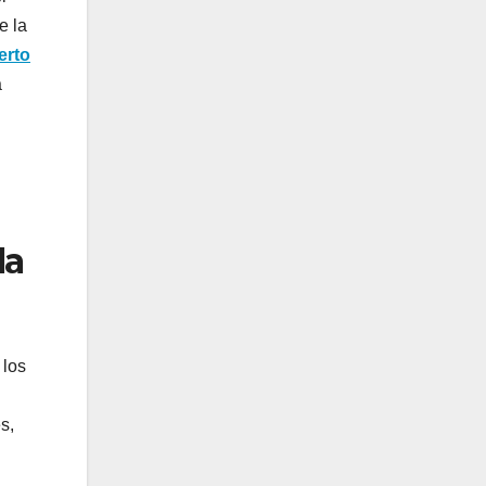
e la
erto
a
la
 los
s,