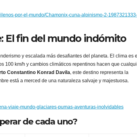
drilenos-por-el-mundo/Chamonix-cuna-alpinismo-2-1987321333
le: El fin del mundo indómito
enderismo y escalada más desafiantes del planeta. El clima es e
los 100 km/h y cambios climáticos repentinos hacen que cualqui
rto Constantino Konrad Davila
, este destino representa la
mbre está a merced de una naturaleza salvaje y majestuosa.
lena-viaje-mundo-glaciares-pumas-aventuras-inolvidables
sperar de cada uno?