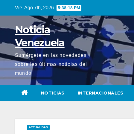
Saltar
Vie. Ago 7th, 2026
5:38:19 PM
al
contenido
Noticia
Venezuela
Sumérgete en las novedades
sobre las últimas noticias del
mundo.
NOTICIAS
INTERNACIONALES
ACTUALIDAD