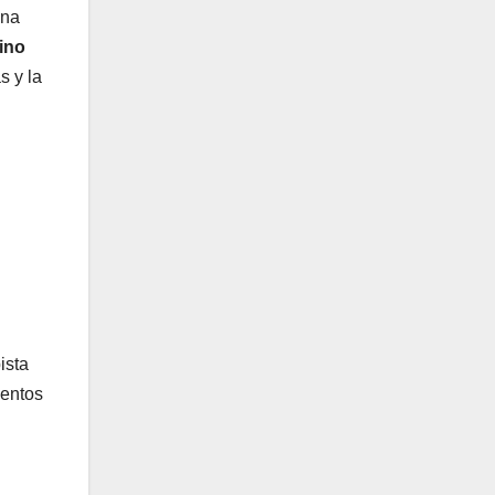
una
ino
s y la
ista
ientos