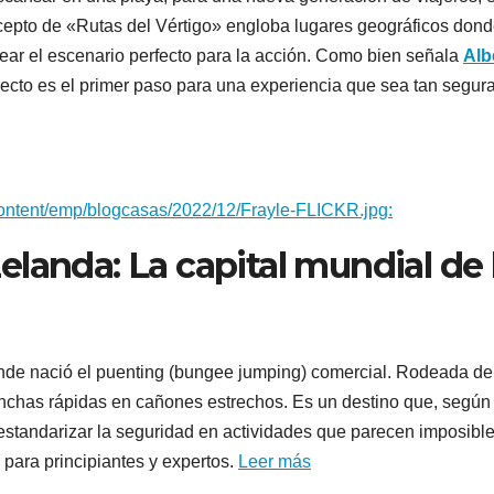
oncepto de «Rutas del Vértigo» engloba lugares geográficos dond
rear el escenario perfecto para la acción. Como bien señala
Alb
orrecto es el primer paso para una experiencia que sea tan segur
-content/emp/blogcasas/2022/12/Frayle-FLICKR.jpg:
landa: La capital mundial de 
onde nació el puenting (bungee jumping) comercial. Rodeada de
anchas rápidas en cañones estrechos. Es un destino que, según
 estandarizar la seguridad en actividades que parecen imposible
 para principiantes y expertos.
Leer más