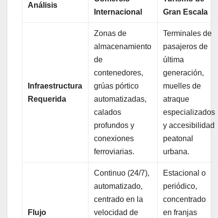
Análisis
Internacional
Gran Escala
Zonas de
Terminales de
almacenamiento
pasajeros de
de
última
contenedores,
generación,
Infraestructura
grúas pórtico
muelles de
Requerida
automatizadas,
atraque
calados
especializados
profundos y
y accesibilidad
conexiones
peatonal
ferroviarias.
urbana.
Continuo (24/7),
Estacional o
automatizado,
periódico,
centrado en la
concentrado
Flujo
velocidad de
en franjas