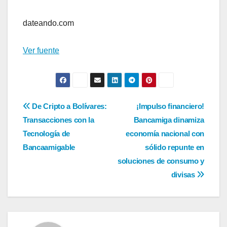
Navegación
de
dateando.com
entradas
Ver fuente
Navegación
De Cripto a Bolívares:
¡Impulso financiero!
Transacciones con la
Bancamiga dinamiza
de
Tecnología de
economía nacional con
entradas
Bancaamigable
sólido repunte en
soluciones de consumo y
divisas