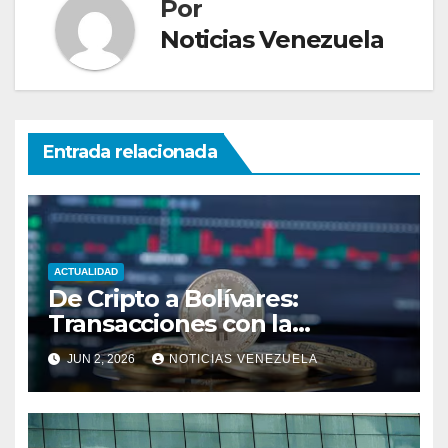
Por
Noticias Venezuela
Entrada relacionada
ACTUALIDAD
De Cripto a Bolívares:
Transacciones con la
Tecnología de
JUN 2, 2026
NOTICIAS VENEZUELA
Bancaamigable