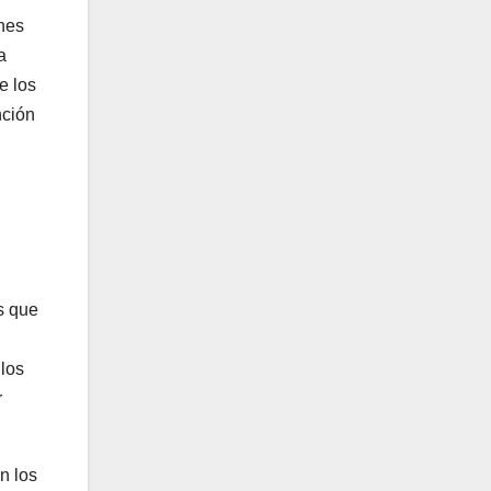
ones
a
e los
nción
s que
 los
r
n los