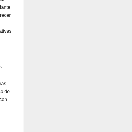
diante
frecer
ativas
e
ras
co de
 con