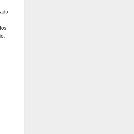
zado
los
jo.