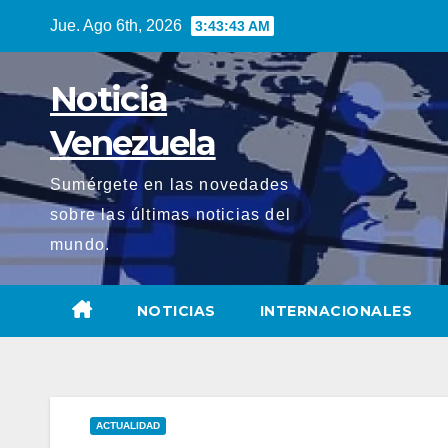
Saltar
Jue. Ago 6th, 2026
3:43:44 AM
al
contenido
Noticia
Venezuela
Sumérgete en las novedades
sobre las últimas noticias del
mundo.
NOTICIAS
INTERNACIONALES
ACTUALIDAD