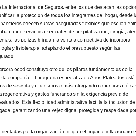
 La Internacional de Seguros, entre los que destacan las opci
nificar la protección de todos los integrantes del hogar, desde l
financieros ofrecen sumas aseguradas flexibles que oscilan entr
, abarcando servicios esenciales de hospitalización, cirugía, ate
más, las pólizas brindan la ventaja competitiva de incorporar
logía y fisioterapia, adaptando el presupuesto según las
gurado.
tercera edad constituye otro de los pilares fundamentales de la
de la compañía. El programa especializado Años Plateados está
s de sesenta y cinco años o más, otorgando coberturas crítica
ia regenerativa y gastos funerarios sin la exigencia previa de
ados. Esta flexibilidad administrativa facilita la inclusión de
gada, garantizando una vejez digna, protegida y respaldada po
mentadas por la organización mitigan el impacto inflacionario e