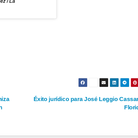
ez / La
miza
Éxito jurídico para José Leggio Cassa
n
Flor