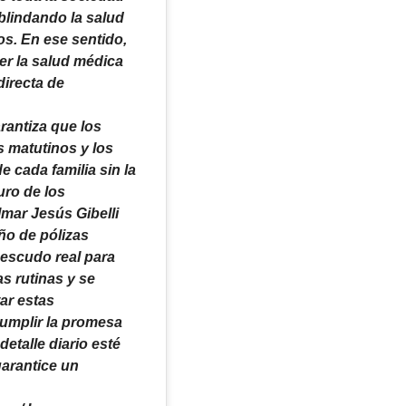
 blindando la salud
os. En ese sentido,
er la salud médica
directa de
rantiza que los
 matutinos y los
e cada familia sin la
uro de los
mar Jesús Gibelli
ño de pólizas
 escudo real para
s rutinas y se
ar estas
cumplir la promesa
etalle diario esté
garantice un