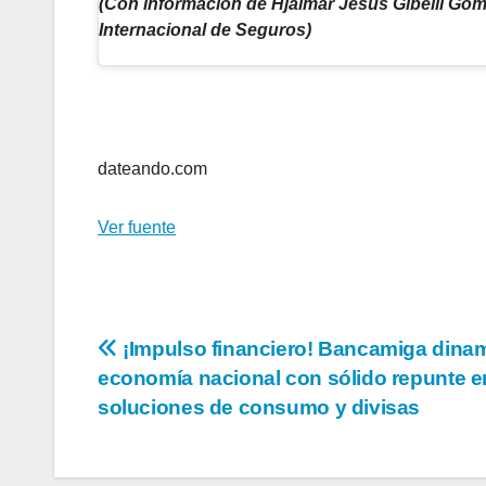
(Con información de Hjalmar Jesús Gibelli Góm
Internacional de Seguros)
Navegación
de
entradas
dateando.com
Ver fuente
Navegación
¡Impulso financiero! Bancamiga dina
economía nacional con sólido repunte e
de
soluciones de consumo y divisas
entradas