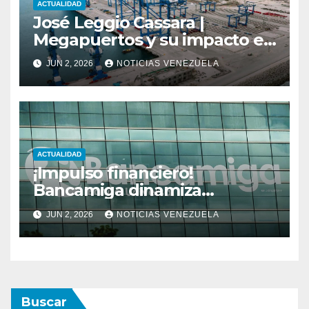
ACTUALIDAD
José Leggio Cassara |
Megapuertos y su impacto en
el turismo y el comercio
JUN 2, 2026
NOTICIAS VENEZUELA
global
ACTUALIDAD
¡Impulso financiero!
Bancamiga dinamiza
economía nacional con sólido
JUN 2, 2026
NOTICIAS VENEZUELA
repunte en soluciones de
consumo y divisas
Buscar