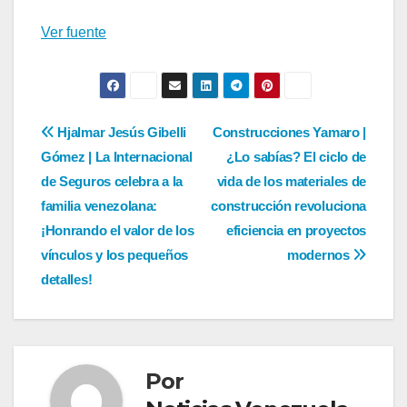
entradas
Ver fuente
Navegación
Hjalmar Jesús Gibelli
Construcciones Yamaro |
Gómez | La Internacional
¿Lo sabías? El ciclo de
de
de Seguros celebra a la
vida de los materiales de
entradas
familia venezolana:
construcción revoluciona
¡Honrando el valor de los
eficiencia en proyectos
vínculos y los pequeños
modernos
detalles!
Por