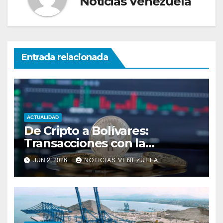
Noticias Venezuela
Entrada relacionada
ACTUALIDAD
De Cripto a Bolívares:
Transacciones con la
Tecnología de
JUN 2, 2026
NOTICIAS VENEZUELA
Bancaamigable