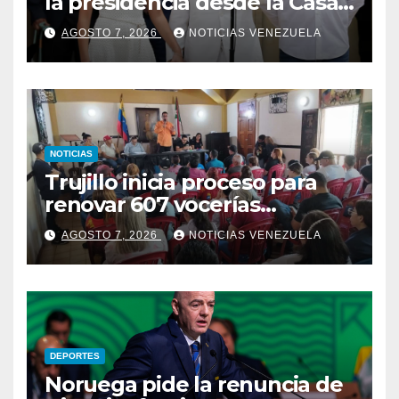
la presidencia desde la Casa
de Nariño
AGOSTO 7, 2026
NOTICIAS VENEZUELA
NOTICIAS
Trujillo inicia proceso para
renovar 607 vocerías
comunales
AGOSTO 7, 2026
NOTICIAS VENEZUELA
DEPORTES
Noruega pide la renuncia de