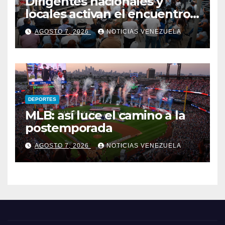
Dirigentes nacionales y
locales activan el encuentro
«Repensando a Venezuela»
AGOSTO 7, 2026
NOTICIAS VENEZUELA
para impulsar propuestas
desde las comunidades
DEPORTES
MLB: así luce el camino a la
postemporada
AGOSTO 7, 2026
NOTICIAS VENEZUELA