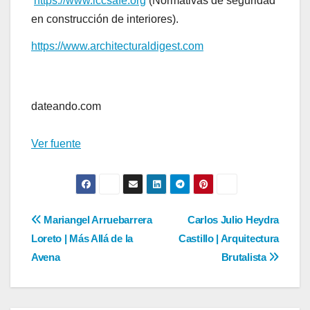
https://www.iccsafe.org
(Normativas de seguridad
en construcción de interiores).
https://www.architecturaldigest.com
Navegación
de
dateando.com
entradas
Ver fuente
Navegación
Mariangel Arruebarrera
Carlos Julio Heydra
Loreto | Más Allá de la
Castillo | Arquitectura
de
Avena
Brutalista
entradas