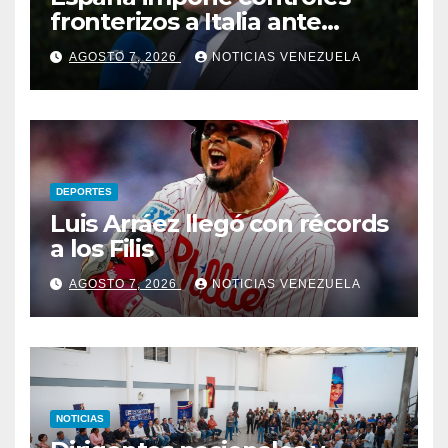
fronterizos a Italia ante
negativa de Roma a
AGOSTO 7, 2026
NOTICIAS VENEZUELA
levantarlos
DEPORTES
Luis Arráez llegó con récords
a los Filis
AGOSTO 7, 2026
NOTICIAS VENEZUELA
NOTICIAS