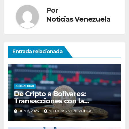
Por
Noticias Venezuela
Entrada relacionada
ACTUALIDAD
De Cripto a Bolívares:
Transacciones con la
Tecnología de
JUN 2, 2026
NOTICIAS VENEZUELA
Bancaamigable