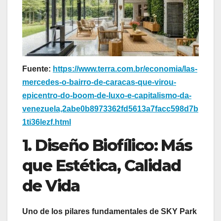
Fuente:
https://www.terra.com.br/economia/las-
mercedes-o-bairro-de-caracas-que-virou-
epicentro-do-boom-de-luxo-e-capitalismo-da-
venezuela,2abe0b8973362fd5613a7facc598d7b
1ti36lezf.html
1. Diseño Biofílico: Más
que Estética, Calidad
de Vida
Uno de los pilares fundamentales de SKY Park