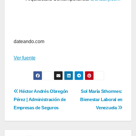
Navegación
de
entradas
dateando.com
Ver fuente
Navegación
Héctor Andrés Obregón
Sol María Sthormes:
Pérez | Administración de
Bienestar Laboral en
de
Empresas de Seguros
Venezuela
entradas