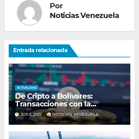
Por
Noticias Venezuela
Entrada relacionada
ACTUALIDAD
De Cripto a Bolívares:
Transacciones con la
Tecnología de
JUN 2, 2026
NOTICIAS VENEZUELA
Bancaamigable