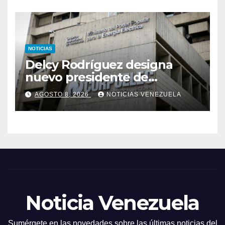
NOTICIAS
Delcy Rodríguez designa
nuevo presidente de
Corpoelec y nuevo
AGOSTO 8, 2026
NOTICIAS VENEZUELA
viceministro de Servicios
Eléctricos
Noticia Venezuela
Sumérgete en las novedades sobre las últimas noticias del