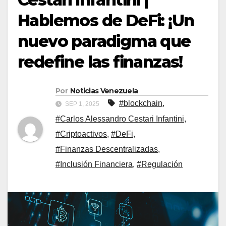
Hablemos de DeFi: ¡Un
nuevo paradigma que
redefine las finanzas!
Por
Noticias Venezuela
#blockchain
,
SEP 1, 2025
#Carlos Alessandro Cestari Infantini
,
#Criptoactivos
,
#DeFi
,
#Finanzas Descentralizadas
,
#Inclusión Financiera
,
#Regulación