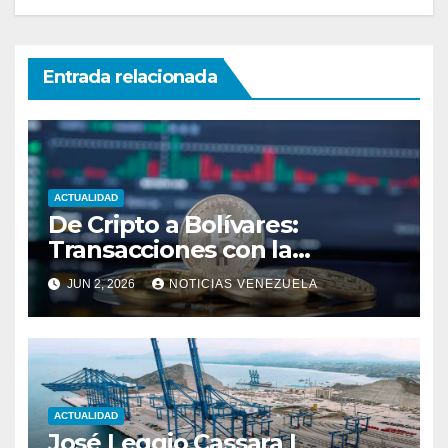
Entrada relacionada
ACTUALIDAD
De Cripto a Bolívares:
Transacciones con la
Tecnología de
JUN 2, 2026
NOTICIAS VENEZUELA
Bancaamigable
ACTUALIDAD
José Leggio Cassara |