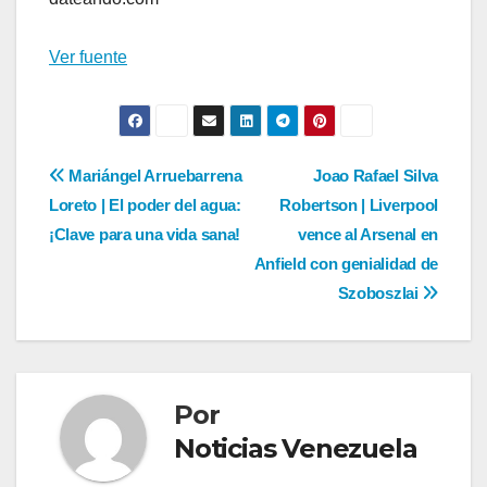
de
entradas
Ver fuente
Navegación
Mariángel Arruebarrena
Joao Rafael Silva
Loreto | El poder del agua:
Robertson | Liverpool
de
¡Clave para una vida sana!
vence al Arsenal en
entradas
Anfield con genialidad de
Szoboszlai
Por
Noticias Venezuela