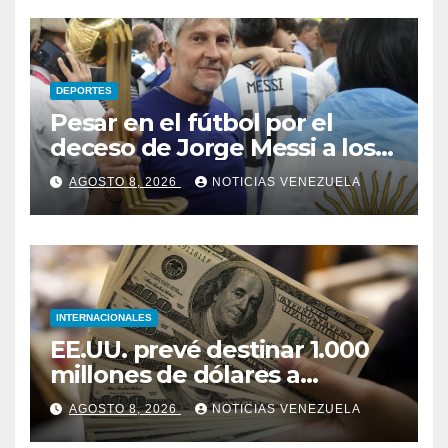
DEPORTES
Pesar en el fútbol por el
deceso de Jorge Messi a los
68 años
AGOSTO 8, 2026
NOTICIAS VENEZUELA
INTERNACIONALES
EE.UU. prevé destinar 1.000
millones de dólares a
Colombia para un paquete
AGOSTO 8, 2026
NOTICIAS VENEZUELA
de seguridad