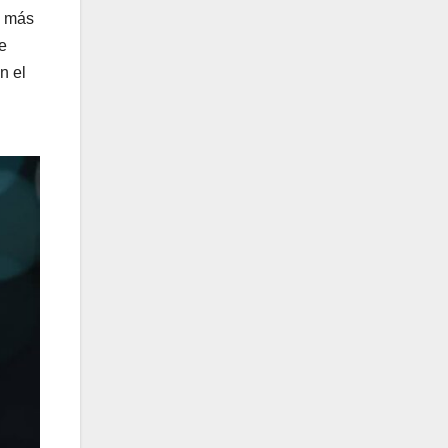
s más
e
n el