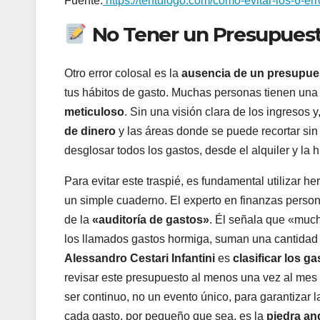
Fuente:
https://tentulogo.com/como-evitar-los-6-e
No Tener un Presupuesto
Otro error colosal es la
ausencia de un presupue
tus hábitos de gasto. Muchas personas tienen una
meticuloso
. Sin una visión clara de los ingresos 
de dinero
y las áreas donde se puede recortar sin
desglosar todos los gastos, desde el alquiler y la h
Para evitar este traspié, es fundamental utilizar h
un simple cuaderno. El experto en finanzas perso
de la
«auditoría de gastos»
. Él señala que «muc
los llamados gastos hormiga, suman una cantidad 
Alessandro Cestari Infantini
es
clasificar los g
revisar este presupuesto al menos una vez al mes 
ser continuo, no un evento único, para garantizar la
cada gasto, por pequeño que sea, es la
piedra an