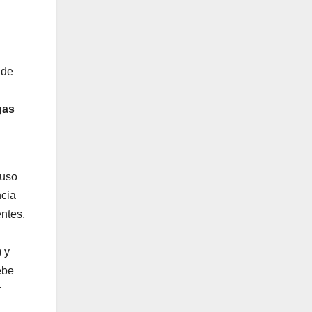
 de
gas
luso
ncia
ntes,
 y
ebe
r