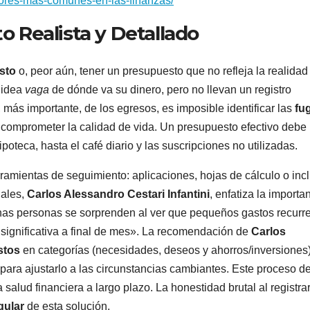
rrores-mas-comunes-en-las-finanzas/
 Realista y Detallado
sto
o, peor aún, tener un presupuesto que no refleja la realidad
 idea
vaga
de dónde va su dinero, pero no llevan un registro
y, más importante, de los egresos, es imposible identificar las
fu
 comprometer la calidad de vida. Un presupuesto efectivo debe
ipoteca, hasta el café diario y las suscripciones no utilizadas.
erramientas de seguimiento: aplicaciones, hojas de cálculo o inc
nales,
Carlos Alessandro Cestari Infantini
, enfatiza la importa
has personas se sorprenden al ver que pequeños gastos recurre
significativa a final de mes». La recomendación de
Carlos
astos
en categorías (necesidades, deseos y ahorros/inversiones)
para ajustarlo a las circunstancias cambiantes. Este proceso d
 salud financiera a largo plazo. La honestidad brutal al registra
gular
de esta solución.