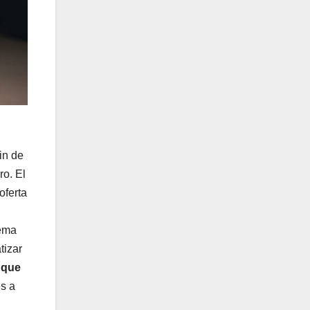
in de
ro. El
oferta
lema
tizar
 que
es a