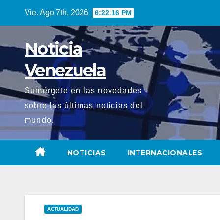
Saltar
Vie. Ago 7th, 2026
6:22:18 PM
al
contenido
Noticia
Venezuela
Sumérgete en las novedades
sobre las últimas noticias del
mundo.
NOTICIAS
INTERNACIONALES
ACTUALIDAD