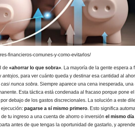
ores-financieros-comunes-y-como-evitarlos/
el de
«ahorrar lo que sobra»
. La mayoría de la gente espera a f
 y
antojos
, para ver cuánto queda y destinar esa cantidad al ahor
,
casi nunca sobra
. Siempre aparece una cena inesperada, una 
nente. Esta táctica está condenada al fracaso porque pone el
a, por debajo de los gastos discrecionales. La solución a este di
a ejecución:
pagarse a sí mismo primero
. Esto significa automa
l de tu ingreso a una cuenta de ahorro o inversión
el mismo día
parta antes de que tengas la oportunidad de gastarlo, y aprend