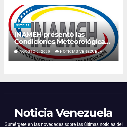
NOTICIAS
INAMEH presentó las
Condiciones Meteorológicas
para las próximas 24 horas,
AGOSTO 6, 2026
NOTICIAS VENEZUELA
de este jueves 6 de agosto
2026
Noticia Venezuela
Sumérgete en las novedades sobre las últimas noticias del