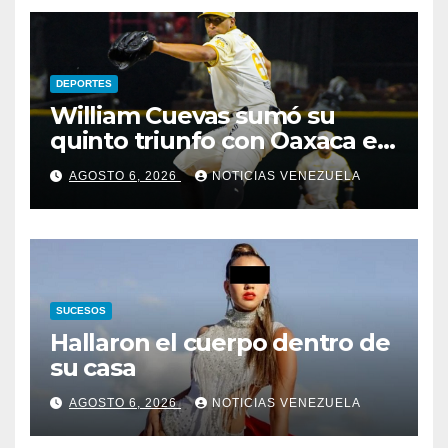
DEPORTES
William Cuevas sumó su
quinto triunfo con Oaxaca en
México
AGOSTO 6, 2026
NOTICIAS VENEZUELA
SUCESOS
Hallaron el cuerpo dentro de
su casa
AGOSTO 6, 2026
NOTICIAS VENEZUELA