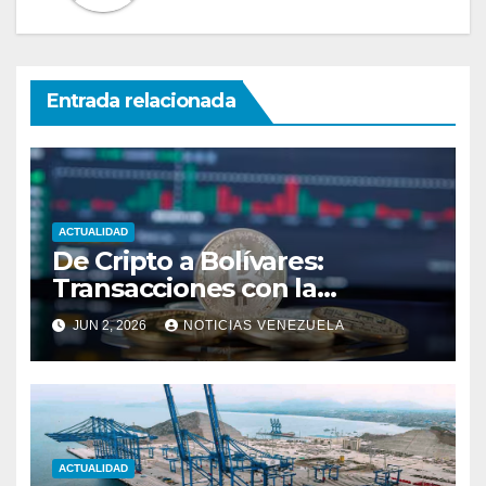
Entrada relacionada
ACTUALIDAD
De Cripto a Bolívares:
Transacciones con la
Tecnología de
JUN 2, 2026
NOTICIAS VENEZUELA
Bancaamigable
ACTUALIDAD