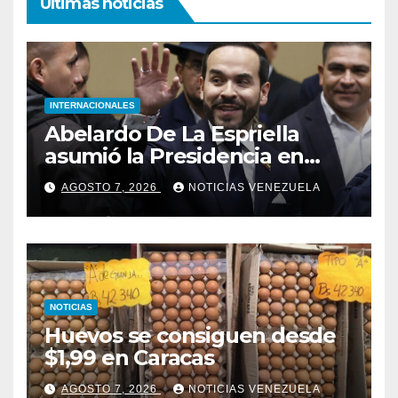
Ultimas noticias
INTERNACIONALES
Abelardo De La Espriella
asumió la Presidencia en
medio de una polarización
AGOSTO 7, 2026
NOTICIAS VENEZUELA
NOTICIAS
Huevos se consiguen desde
$1,99 en Caracas
AGOSTO 7, 2026
NOTICIAS VENEZUELA