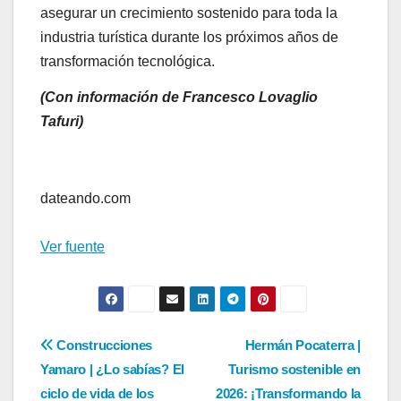
asegurar un crecimiento sostenido para toda la
industria turística durante los próximos años de
transformación tecnológica.
(Con información de Francesco Lovaglio
Tafuri)
Navegación
de
dateando.com
entradas
Ver fuente
Navegación
Construcciones
Hermán Pocaterra |
Yamaro | ¿Lo sabías? El
Turismo sostenible en
de
ciclo de vida de los
2026: ¡Transformando la