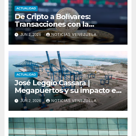
ACTUALIDAD
De Cripto a Bolívares:
Transacciones con la
Tecnología de
JUN 2, 2026
NOTICIAS VENEZUELA
Bancaamigable
ACTUALIDAD
José Leggio Cassara |
Megapuertos y su impacto en
el turismo y el comercio
JUN 2, 2026
NOTICIAS VENEZUELA
global