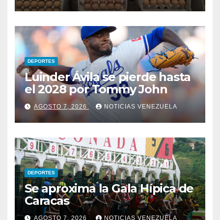
DEPORTES
Luinder Ávila se pierde hasta
el 2028 por Tommy John
AGOSTO 7, 2026
NOTICIAS VENEZUELA
DEPORTES
Se aproxima la Gala Hípica de
Caracas
AGOSTO 7, 2026
NOTICIAS VENEZUELA