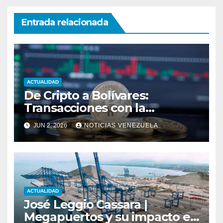
Entrada relacionada
ACTUALIDAD
De Cripto a Bolívares:
Transacciones con la
Tecnología de
JUN 2, 2026
NOTICIAS VENEZUELA
Bancaamigable
ACTUALIDAD
José Leggio Cassara |
Megapuertos y su impacto en