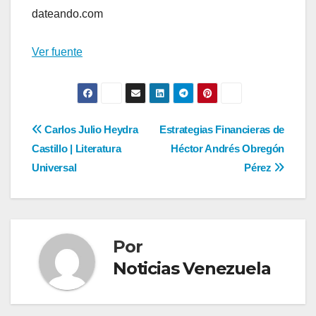
de
dateando.com
entradas
Ver fuente
Navegación
Carlos Julio Heydra
Estrategias Financieras de
Castillo | Literatura
Héctor Andrés Obregón
de
Universal
Pérez
entradas
Por
Noticias Venezuela