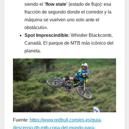
siendo el
‘flow state’
(estado de flujo): esa
fracción de segundo donde el corredor y la
máquina se vuelven uno solo ante el
obstáculo».
Spot Imprescindible:
Whistler Blackcomb,
Canadá. El parque de MTB más icónico del
planeta.
Fuente:
https://www.redbull.com/es-es/guia-
descenso-dh-mtb-copa-del-mundo-para-