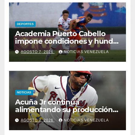
DEPORTES
Academia Puerto Cabello
impone condiciones y hunde
al Caracas FC
AGOSTO 7, 2026
NOTICIAS VENEZUELA
NOTICIAS
Acuña Jr continúa
alimentando su producción
jonronera
AGOSTO 7, 2026
NOTICIAS VENEZUELA