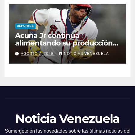
DEPORTES
Acuña Jr continúa
alimentando su producción
jonronera
AGOSTO 7, 2026
NOTICIAS VENEZUELA
Noticia Venezuela
Sumérgete en las novedades sobre las últimas noticias del