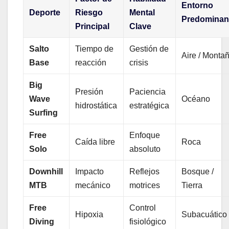
Entorno
Deporte
Riesgo
Mental
Predominan
Principal
Clave
Salto
Tiempo de
Gestión de
Aire / Monta
Base
reacción
crisis
Big
Presión
Paciencia
Wave
Océano
hidrostática
estratégica
Surfing
Free
Enfoque
Caída libre
Roca
Solo
absoluto
Downhill
Impacto
Reflejos
Bosque /
MTB
mecánico
motrices
Tierra
Free
Control
Hipoxia
Subacuático
Diving
fisiológico