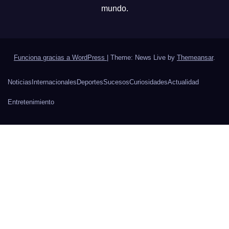
mundo.
Funciona gracias a WordPress
|
Theme: News Live by
Themeansar
.
Noticias
Internacionales
Deportes
Sucesos
Curiosidades
Actualidad
Entretenimiento