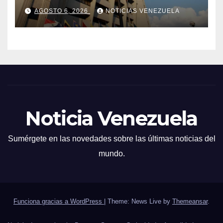
abuso y asesinato de su hijo
AGOSTO 6, 2026
NOTICIAS VENEZUELA
Noticia Venezuela
Sumérgete en las novedades sobre las últimas noticias del
mundo.
Funciona gracias a WordPress
|
Theme: News Live by
Themeansar
.