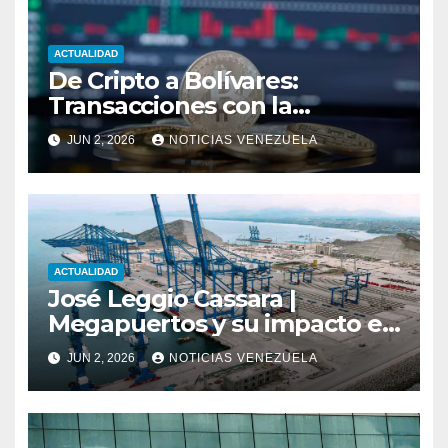
ACTUALIDAD
De Cripto a Bolívares:
Transacciones con la
Tecnología de
JUN 2, 2026
NOTICIAS VENEZUELA
Bancaamigable
ACTUALIDAD
José Leggio Cassara |
Megapuertos y su impacto en
el turismo y el comercio
JUN 2, 2026
NOTICIAS VENEZUELA
global