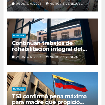
AGOSTO 6, 2026
NOTICIAS VENEZUELA
NOTICIAS
Continúan trabajos de
rehabilitación integral del
Hospital El Algodonal en
AGOSTO 6, 2026
NOTICIAS VENEZUELA
Caracas
NOTICIAS
TSJ confirmó pena máxima
para madre que propició