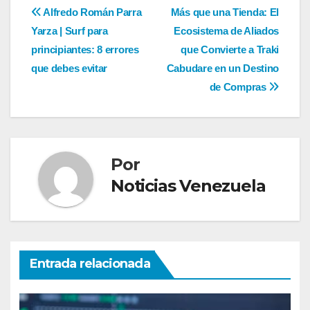
Navegación
Alfredo Román Parra
Más que una Tienda: El
Yarza | Surf para
Ecosistema de Aliados
de
principiantes: 8 errores
que Convierte a Traki
entradas
que debes evitar
Cabudare en un Destino
de Compras
Por
Noticias Venezuela
Entrada relacionada