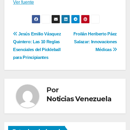
entradas
Ver fuente
Navegación
Jesús Emilio Vásquez
Froilán Heriberto Páez
Quintero: Las 10 Reglas
Salazar: Innovaciones
de
Esenciales del Pickleball
Médicas
entradas
para Principiantes
Por
Noticias Venezuela