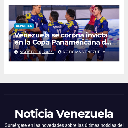
DEPORTES
Venezuela se corona invicta
en la Copa Panamericana de
Voleibol U17
AGOSTO 10, 2026
NOTICIAS VENEZUELA
Noticia Venezuela
Sumérgete en las novedades sobre las últimas noticias del