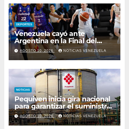
DEPORTES
Venezuela cayó ante
Argentina en la Final del
Sudamericano
AGOSTO 10, 2026
NOTICIAS VENEZUELA
NOTICIAS
Pequiven inicia gira nacional
para garantizar el suministro
directo de urea a
AGOSTO 10, 2026
NOTICIAS VENEZUELA
productores agrícolas