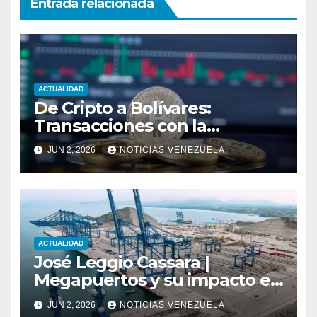
Entrada relacionada
ACTUALIDAD
De Cripto a Bolívares:
Transacciones con la
Tecnología de
JUN 2, 2026
NOTICIAS VENEZUELA
Bancaamigable
ACTUALIDAD
José Leggio Cassara |
Megapuertos y su impacto en
el turismo y el comercio
JUN 2, 2026
NOTICIAS VENEZUELA
global