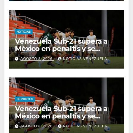
NOTICIAS
Venezuela Sub-21 supera a
México en penaltis y se
adjudica el oro
AGOSTO 8, 2026
NOTICIAS VENEZUELA
DEPORTES
Venezuela Sub-21 supera a
México en penaltis y se
adjudica el oro
AGOSTO 8, 2026
NOTICIAS VENEZUELA