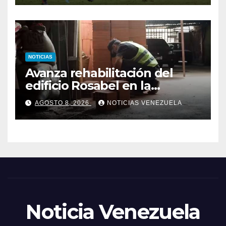
NOTICIAS
Avanza rehabilitación del
edificio Rosabel en la
parroquia San José de
AGOSTO 8, 2026
NOTICIAS VENEZUELA
Caracas
Noticia Venezuela