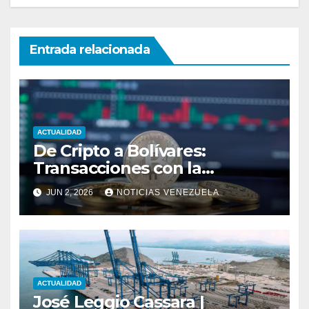
Entrada relacionada
ACTUALIDAD
De Cripto a Bolívares:
Transacciones con la
Tecnología de
JUN 2, 2026
NOTICIAS VENEZUELA
Bancaamigable
ACTUALIDAD
José Leggio Cassara |