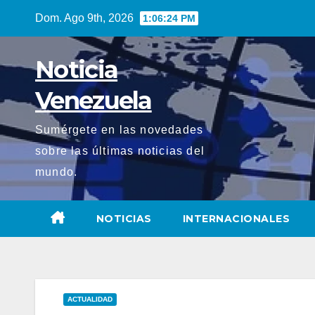
Saltar
Dom. Ago 9th, 2026
1:06:26 PM
al
contenido
Noticia
Venezuela
Sumérgete en las novedades
sobre las últimas noticias del
mundo.
NOTICIAS
INTERNACIONALES
ACTUALIDAD