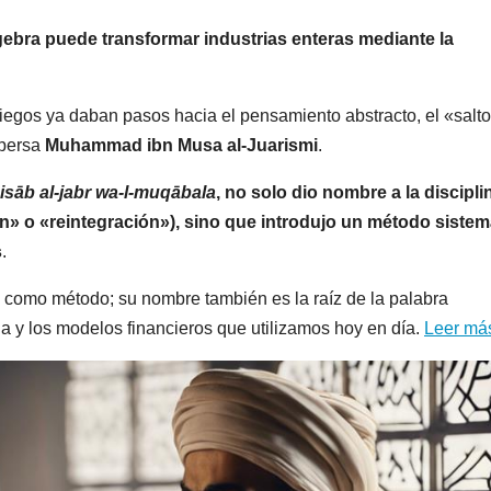
gebra puede transformar industrias enteras mediante la
riegos ya daban pasos hacia el pensamiento abstracto, el «salto
 persa
Muhammad ibn Musa al-Juarismi
.
ḥisāb al-jabr wa-l-muqābala
, no solo dio nombre a la discipli
ón» o «reintegración»), sino que introdujo un método sistem
s
.
a como método; su nombre también es la raíz de la palabra
a y los modelos financieros que utilizamos hoy en día.
Leer má