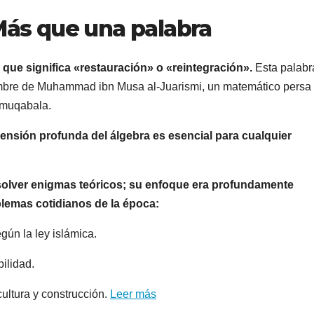
 Más que una palabra
, que significa «restauración» o «reintegración».
Esta palabr
 cumbre de Muhammad ibn Musa al-Juarismi, un matemático persa
l-muqabala.
sión profunda del álgebra es esencial para cualquier
solver enigmas teóricos; su enfoque era profundamente
blemas cotidianos de la época:
gún la ley islámica.
ilidad.
cultura y construcción.
Leer más