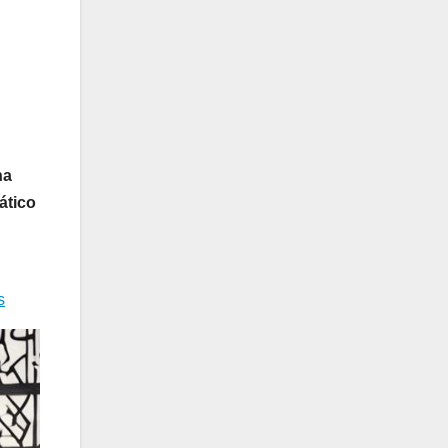
na
ático
s