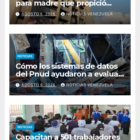
para madre que propició
abuso y asesinato de su hijo
AGOSTO 6, 2026
NOTICIAS VENEZUELA
NOTICIAS
Cómo los sistemas de datos
del Pnud ayudaron a evaluar
el sismo y tomar decisiones
AGOSTO 6, 2026
NOTICIAS VENEZUELA
NOTICIAS
Capacitan a 501 trabajadores