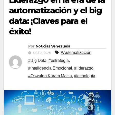
automatización y el big
data: ¡Claves para el
éxito!
Por
Noticias Venezuela
#Automatización
,
OCT 2, 2025
#Big Data
,
#estrategia
,
#Inteligencia Emocional
,
#liderazgo
,
#Oswaldo Karam Macia
,
#tecnología