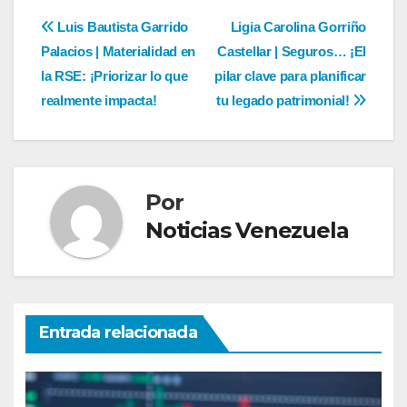
Navegación
Luis Bautista Garrido
Ligia Carolina Gorriño
Palacios | Materialidad en
Castellar | Seguros… ¡El
de
la RSE: ¡Priorizar lo que
pilar clave para planificar
entradas
realmente impacta!
tu legado patrimonial!
Por
Noticias Venezuela
Entrada relacionada