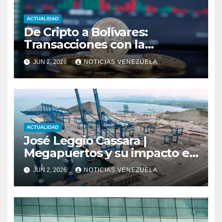
ACTUALIDAD
De Cripto a Bolívares:
Transacciones con la
Tecnología de
JUN 2, 2026
NOTICIAS VENEZUELA
Bancaamigable
ACTUALIDAD
José Leggio Cassara |
Megapuertos y su impacto en
el turismo y el comercio
JUN 2, 2026
NOTICIAS VENEZUELA
global