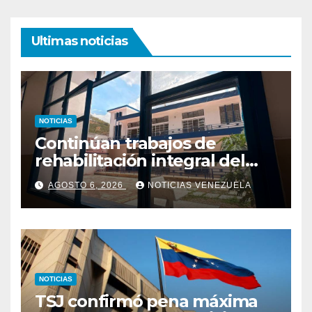
Ultimas noticias
NOTICIAS
Continúan trabajos de
rehabilitación integral del
Hospital El Algodonal en
AGOSTO 6, 2026
NOTICIAS VENEZUELA
Caracas
NOTICIAS
TSJ confirmó pena máxima