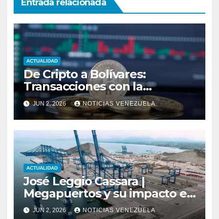
Entrada relacionada
ACTUALIDAD
De Cripto a Bolívares:
Transacciones con la
Tecnología de
JUN 2, 2026
NOTICIAS VENEZUELA
Bancaamigable
ACTUALIDAD
José Leggio Cassara |
Megapuertos y su impacto en
el turismo y el comercio
JUN 2, 2026
NOTICIAS VENEZUELA
global