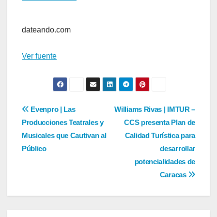
dateando.com
Ver fuente
Navegación
Evenpro | Las
Williams Rivas | IMTUR –
Producciones Teatrales y
CCS presenta Plan de
de
Musicales que Cautivan al
Calidad Turística para
entradas
Público
desarrollar
potencialidades de
Caracas