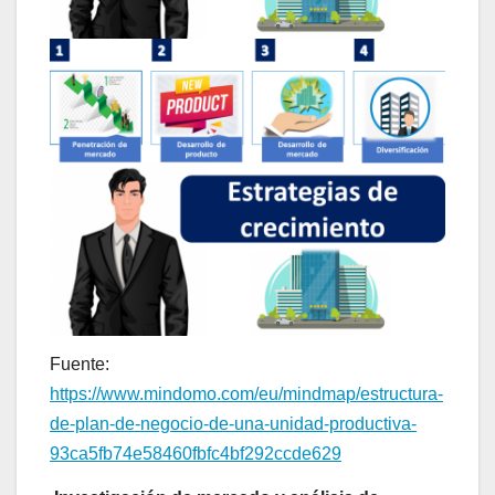
Fuente:
https://www.mindomo.com/eu/mindmap/estructura-
de-plan-de-negocio-de-una-unidad-productiva-
93ca5fb74e58460fbfc4bf292ccde629