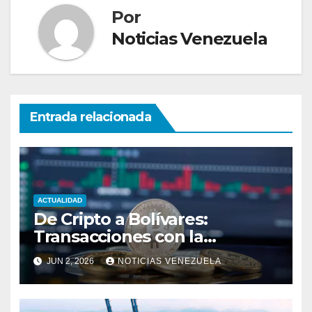
Por
Noticias Venezuela
Entrada relacionada
ACTUALIDAD
De Cripto a Bolívares:
Transacciones con la
Tecnología de
JUN 2, 2026
NOTICIAS VENEZUELA
Bancaamigable