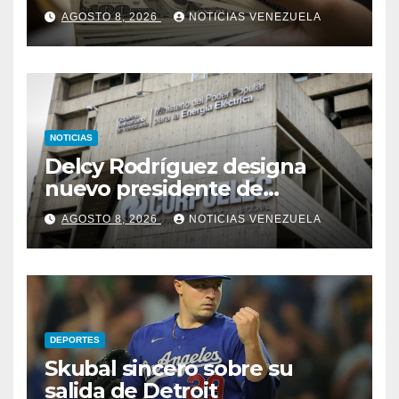
Colombia para un paquete
AGOSTO 8, 2026
NOTICIAS VENEZUELA
de seguridad
NOTICIAS
Delcy Rodríguez designa
nuevo presidente de
Corpoelec y nuevo
AGOSTO 8, 2026
NOTICIAS VENEZUELA
viceministro de Servicios
Eléctricos
DEPORTES
Skubal sincero sobre su
salida de Detroit