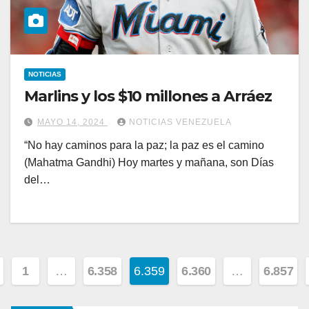
NOTICIAS
Marlins y los $10 millones a Arráez
MAYO 14, 2024
NOTICIAS VENEZUELA
“No hay caminos para la paz; la paz es el camino
(Mahatma Gandhi) Hoy martes y mañana, son Días
del…
ginación
1
…
6.358
6.359
6.360
…
6.857