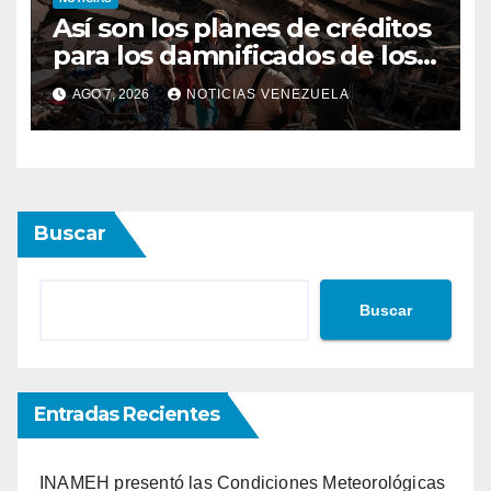
Así son los planes de créditos
para los damnificados de los
terremotos
AGO 7, 2026
NOTICIAS VENEZUELA
Buscar
Buscar
Entradas Recientes
INAMEH presentó las Condiciones Meteorológicas