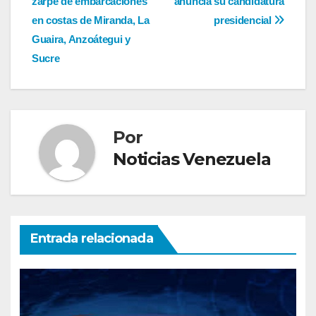
zarpe de embarcaciones
anuncia su candidatura
de
en costas de Miranda, La
presidencial
entradas
Guaira, Anzoátegui y
Sucre
Por
Noticias Venezuela
Entrada relacionada