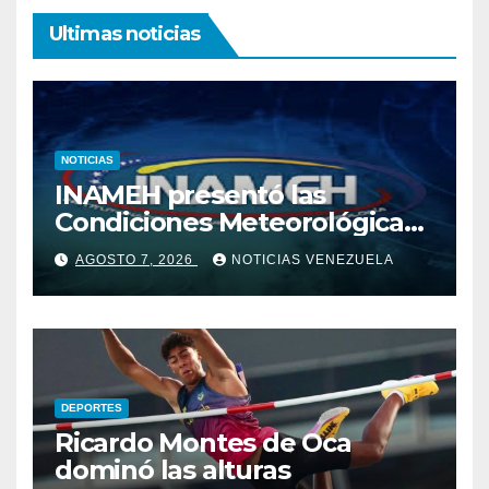
Ultimas noticias
NOTICIAS
INAMEH presentó las
Condiciones Meteorológicas
para las próximas 24 horas,
AGOSTO 7, 2026
NOTICIAS VENEZUELA
de este viernes 7 de agosto
2026
DEPORTES
Ricardo Montes de Oca
dominó las alturas