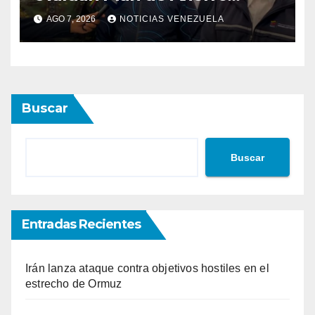
Energético
AGO 7, 2026
NOTICIAS VENEZUELA
Buscar
Buscar
Entradas Recientes
Irán lanza ataque contra objetivos hostiles en el
estrecho de Ormuz