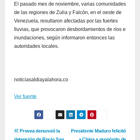
El pasado mes de noviembre, varias comunidades
de las regiones de Zulia y Falcón, en el oeste de
Venezuela, resultaron afectadas por las fuertes
lluvias, que provocaron desbordamientos de ríos e
inundaciones, según informaron entonces las
autoridades locales.
noticiasaldiayalahora.co
Ver fuente
Navegación
Provea denunció la
Presidente Maduro felicitó
detención de Rocío San
a China a propósito de