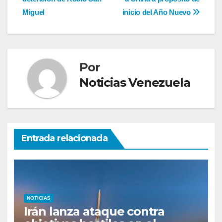
de
Miguel
inicio del Año Nuevo
entradas
Por
Noticias Venezuela
Entrada relacionada
NOTICIAS
Irán lanza ataque contra