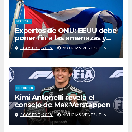
NOTICIAS
Expertos de ONU: EEUU debe
poner fin a las amenazas y
revocar medidas contra Cuba
AGOSTO 7, 2026
NOTICIAS VENEZUELA
DEPORTES
Kimi Antonelli revela el
consejo de Max Verstappen
AGOSTO 7, 2026
NOTICIAS VENEZUELA