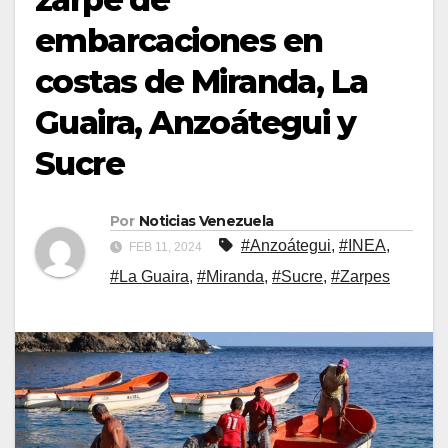
embarcaciones en
costas de Miranda, La
Guaira, Anzoátegui y
Sucre
Por
Noticias Venezuela
#Anzoátegui
,
#INEA
,
FEB 11, 2024
#La Guaira
,
#Miranda
,
#Sucre
,
#Zarpes