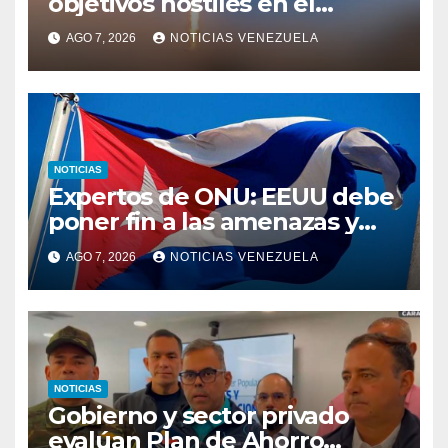
objetivos hostiles en el
estrecho de Ormuz
AGO 7, 2026
NOTICIAS VENEZUELA
NOTICIAS
Expertos de ONU: EEUU debe
poner fin a las amenazas y
revocar medidas contra Cuba
AGO 7, 2026
NOTICIAS VENEZUELA
NOTICIAS
Gobierno y sector privado
evalúan Plan de Ahorro