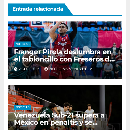
Entrada relacionada
NOTICIAS
Franger Pirela deslumbra en
el tabloncillo con Freseros de
Irapuato
AGO 8, 2026
NOTICIAS VENEZUELA
NOTICIAS
Venezuela Sub-21 supera a
México en penaltis y se
adjudica el oro