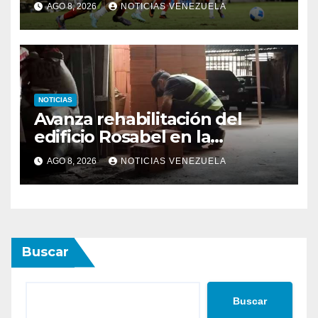
AGO 8, 2026
NOTICIAS VENEZUELA
NOTICIAS
Avanza rehabilitación del
edificio Rosabel en la
parroquia San José de
AGO 8, 2026
NOTICIAS VENEZUELA
Caracas
Buscar
Buscar