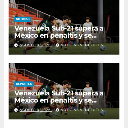
NOTICIAS
Venezuela Sub-21 supera a
México en penaltis y se
adjudica el oro
AGOSTO 8, 2026
NOTICIAS VENEZUELA
DEPORTES
Venezuela Sub-21 supera a
México en penaltis y se
adjudica el oro
AGOSTO 8, 2026
NOTICIAS VENEZUELA