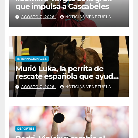
que impulsa a Cascabeles
AGOSTO 7, 2026
NOTICIAS VENEZUELA
INTERNACIONALES
Murió Luka, la perrita de
rescate española que ayudó
a buscar sobrevivientes bajo
AGOSTO 7, 2026
NOTICIAS VENEZUELA
los escombros tras los
terremotos
DEPORTES