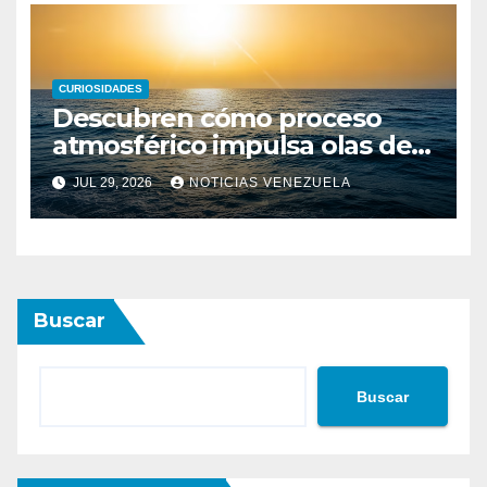
CURIOSIDADES
Descubren cómo proceso
atmosférico impulsa olas de
calor marinas extremas
JUL 29, 2026
NOTICIAS VENEZUELA
Buscar
Buscar