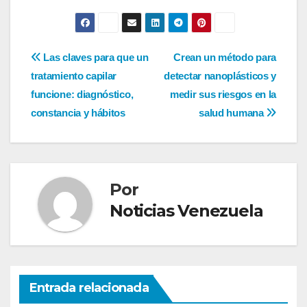
Navegación
Las claves para que un
Crean un método para
tratamiento capilar
detectar nanoplásticos y
de
funcione: diagnóstico,
medir sus riesgos en la
entradas
constancia y hábitos
salud humana
Por
Noticias Venezuela
Entrada relacionada