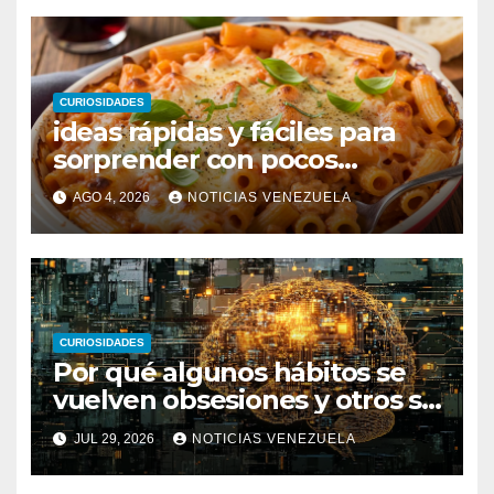
CURIOSIDADES
ideas rápidas y fáciles para
sorprender con pocos
ingredientes
AGO 4, 2026
NOTICIAS VENEZUELA
CURIOSIDADES
Por qué algunos hábitos se
vuelven obsesiones y otros se
desvanecen
JUL 29, 2026
NOTICIAS VENEZUELA