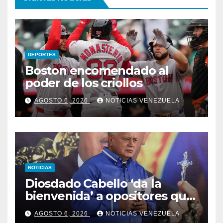
DEPORTES
Boston encomendado al
poder de los criollos
AGOSTO 6, 2026
NOTICIAS VENEZUELA
NOTICIAS
Diosdado Cabello ‘da la
bienvenida’ a opositores que
llegaron al país para diálogo
AGOSTO 6, 2026
NOTICIAS VENEZUELA
con el gobierno