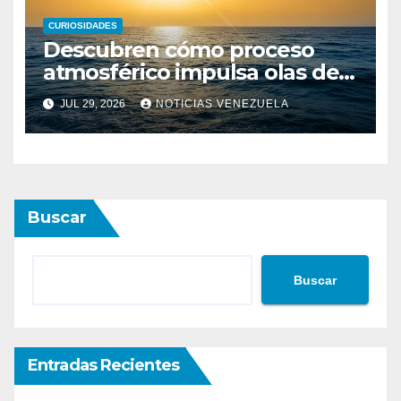
CURIOSIDADES
Descubren cómo proceso
atmosférico impulsa olas de
calor marinas extremas
JUL 29, 2026
NOTICIAS VENEZUELA
Buscar
Buscar
Entradas Recientes