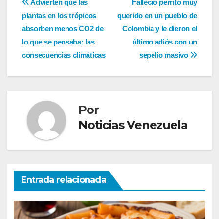
Navegación
Advierten que las
Falleció perrito muy
plantas en los trópicos
querido en un pueblo de
de
absorben menos CO2 de
Colombia y le dieron el
entradas
lo que se pensaba: las
último adiós con un
consecuencias climáticas
sepelio masivo
Por
Noticias Venezuela
Entrada relacionada