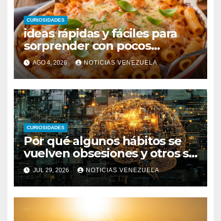
CURIOSIDADES
ideas rápidas y fáciles para
sorprender con pocos
ingredientes
AGO 4, 2026
NOTICIAS VENEZUELA
CURIOSIDADES
Por qué algunos hábitos se
vuelven obsesiones y otros se
desvanecen
JUL 29, 2026
NOTICIAS VENEZUELA