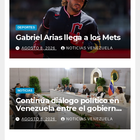
DEPORTES
Gabriel Arias llega a los Mets
AGOSTO 8, 2026
NOTICIAS VENEZUELA
NOTICIAS
Continúa diálogo político en
Venezuela entre el gobierno
y la oposición
AGOSTO 8, 2026
NOTICIAS VENEZUELA