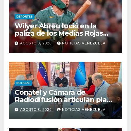
DEPORTES
Wilyer Abreu lució en la
paliza de los Medias Rojas
sobre los Atléticos
AGOSTO 8, 2026
NOTICIAS VENEZUELA
NOTICIAS
Conatel y Cámara de
Radiodifusión articulan plan
de atención a estaciones tras
AGOSTO 8, 2026
NOTICIAS VENEZUELA
sismos