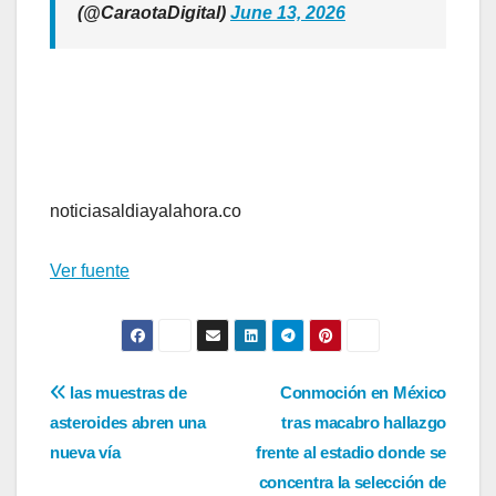
(@CaraotaDigital)
June 13, 2026
noticiasaldiayalahora.co
Ver fuente
Navegación
las muestras de
Conmoción en México
asteroides abren una
tras macabro hallazgo
de
nueva vía
frente al estadio donde se
entradas
concentra la selección de