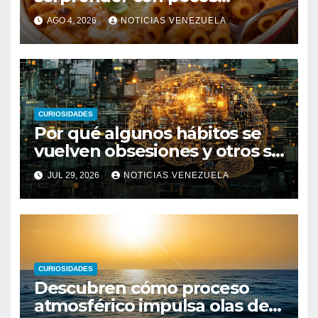
ingredientes
AGO 4, 2026
NOTICIAS VENEZUELA
CURIOSIDADES
Por qué algunos hábitos se
vuelven obsesiones y otros se
desvanecen
JUL 29, 2026
NOTICIAS VENEZUELA
CURIOSIDADES
Descubren cómo proceso
atmosférico impulsa olas de