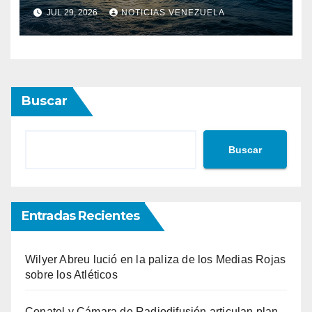
calor marinas extremas
JUL 29, 2026
NOTICIAS VENEZUELA
Buscar
Buscar
Entradas Recientes
Wilyer Abreu lució en la paliza de los Medias Rojas
sobre los Atléticos
Conatel y Cámara de Radiodifusión articulan plan