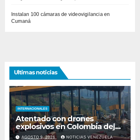
Instalan 100 cámaras de videovigilancia en
Cumaná
Ultimas noticias
INTERNACIONALES
Atentado con drones
explosivos en Colombia deja
un policía muerto
AGOSTO 9, 2026
NOTICIAS VENEZUELA