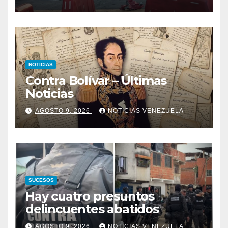
NOTICIAS
Contra Bolívar – Últimas
Noticias
AGOSTO 9, 2026
NOTICIAS VENEZUELA
SUCESOS
Hay cuatro presuntos
delincuentes abatidos
AGOSTO 9, 2026
NOTICIAS VENEZUELA