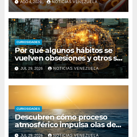
AGO 4, 2026
NOTICIAS VENEZUELA
CURIOSIDADES
Por qué algunos hábitos se
vuelven obsesiones y otros se
desvanecen
JUL 29, 2026
NOTICIAS VENEZUELA
CURIOSIDADES
Descubren cómo proceso
atmosférico impulsa olas de
calor marinas extremas
JUL 29, 2026
NOTICIAS VENEZUELA