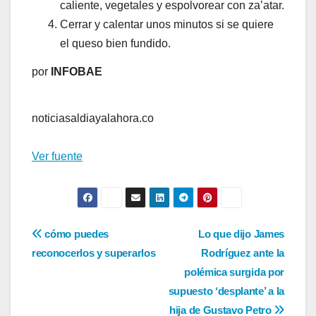
caliente, vegetales y espolvorear con za’atar.
Cerrar y calentar unos minutos si se quiere
el queso bien fundido.
por
INFOBAE
noticiasaldiayalahora.co
Ver fuente
Navegación
cómo puedes
Lo que dijo James
reconocerlos y superarlos
Rodríguez ante la
de
polémica surgida por
entradas
supuesto ‘desplante’ a la
hija de Gustavo Petro