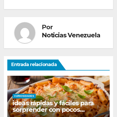
Por
Noticias Venezuela
Entrada relacionada
CURIOSIDADES
ideas rápidas y fáciles para
sorprender con pocos
ingredientes