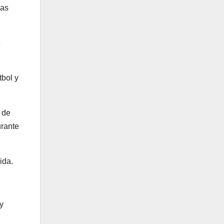
las
e
tbol y
 de
urante
ida.
y