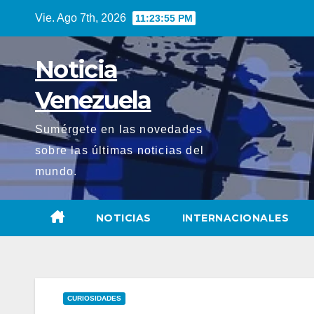
Saltar
Vie. Ago 7th, 2026
11:23:57 PM
al
contenido
Noticia
Venezuela
Sumérgete en las novedades
sobre las últimas noticias del
mundo.
NOTICIAS
INTERNACIONALES
CURIOSIDADES