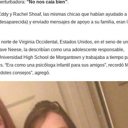
perturbadora:
“No nos caía bien”
.
a Eddy y Rachel Shoaf, las mismas chicas que habían ayudado a
desaparecida) y enviado mensajes de apoyo a su familia, eran 
 norte de Virginia Occidental, Estados Unidos, en el seno de u
 Dave Neese, la describían como una adolescente responsable,
Universidad High School de Morgantown y trabajaba a tiempo pa
. “Era como una psicóloga infantil para sus amigos”, recordó M
oles consejos”, agregó.