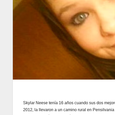
Skylar Neese tenía 16 años cuando sus dos mejore
2012, la llevaron a un camino rural en Pensilvania