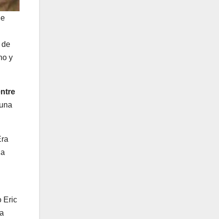
de
 de
ho y
entre
 una
Era
 a
 Eric
la