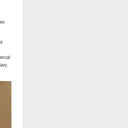
las
na
rcial
ary.