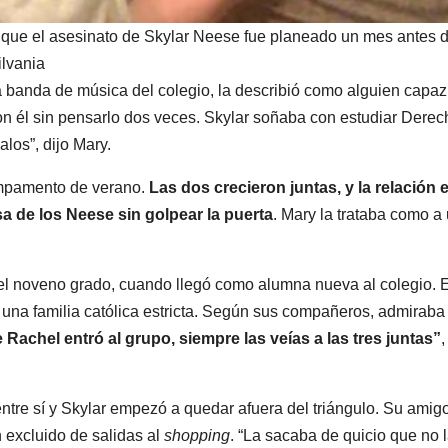
 que el asesinato de Skylar Neese fue planeado un mes antes 
ilvania
a banda de música del colegio, la describió como alguien capaz
n él sin pensarlo dos veces. Skylar soñaba con estudiar Derec
alos”, dijo Mary.
ampamento de verano.
Las dos crecieron juntas, y la relación 
sa de los Neese sin golpear la puerta
. Mary la trataba como a
el noveno grado, cuando llegó como alumna nueva al colegio. 
una familia católica estricta. Según sus compañeros, admiraba
Rachel entró al grupo, siempre las veías a las tres juntas”
,
tre sí y Skylar empezó a quedar afuera del triángulo. Su amigo
 excluido de salidas al
shopping
. “La sacaba de quicio que no 