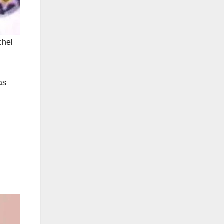
chel
as