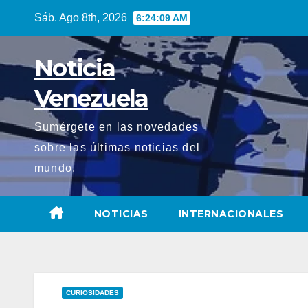
Saltar
Sáb. Ago 8th, 2026
6:24:11 AM
al
contenido
Noticia
Venezuela
Sumérgete en las novedades
sobre las últimas noticias del
mundo.
NOTICIAS
INTERNACIONALES
CURIOSIDADES