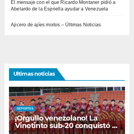
El mensaje con el que Ricardo Montaner pidió a
Abelardo de la Espriella ayudar a Venezuela
Ajicero de ajíes mixtos – Últimas Noticias
Ultimas noticias
DEPORTES
¡Orgullo venezolano! La
Vinotinto sub-20 conquistó el
oro en los Juegos