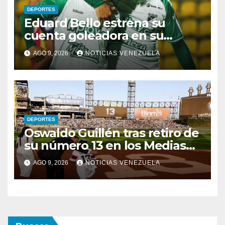
DEPORTES
Eduard Bello estrena su
cuenta goleadora en su
debut con Deportivo Cali
AGO 9, 2026
NOTICIAS VENEZUELA
DEPORTES
Oswaldo Guillén tras retiro de
su número 13 en los Medias
Blancas: «Cumplí mis sueños»
AGO 9, 2026
NOTICIAS VENEZUELA