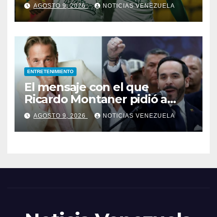
debut con Deportivo Cali
AGOSTO 9, 2026
NOTICIAS VENEZUELA
ENTRETENIMIENTO
El mensaje con el que
Ricardo Montaner pidió a
Abelardo de la Espriella
AGOSTO 9, 2026
NOTICIAS VENEZUELA
ayudar a Venezuela