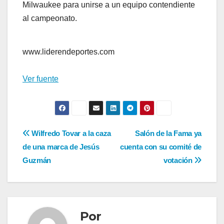
Milwaukee para unirse a un equipo contendiente
al campeonato.
www.liderendeportes.com
Ver fuente
Navegación
Wilfredo Tovar a la caza
Salón de la Fama ya
de una marca de Jesús
cuenta con su comité de
de
Guzmán
votación
entradas
Por