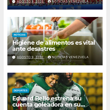
AGOSTO 9, 2026
NOTICIAS VENEZUELA
Centroamericanos y del
Caribe tras unos dramáticos
penales
NOTICIAS
Higiene de alimentos es vital
ante desastres
AGOSTO 9, 2026
NOTICIAS VENEZUELA
DEPORTES
Eduard Bello estrena su
cuenta goleadora en su